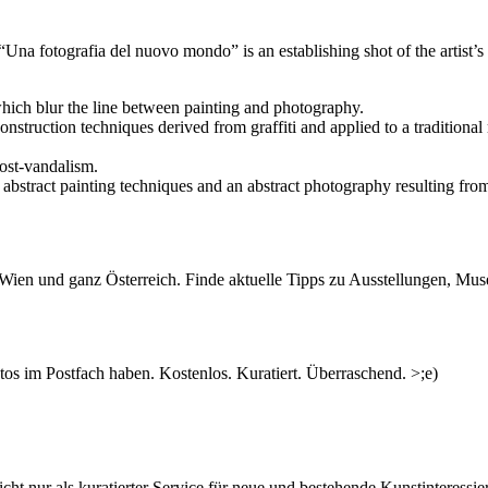
“Una fotografia del nuovo mondo” is an establishing shot of the artist’s
 which blur the line between painting and photography.
onstruction techniques derived from graffiti and applied to a tradition
post-vandalism.
h abstract painting techniques and an abstract photography resulting fr
n Wien und ganz Österreich. Finde aktuelle Tipps zu Ausstellungen, Mus
s im Postfach haben. Kostenlos. Kuratiert. Überraschend. >;e)
ht nur als kuratierter Service für neue und bestehende Kunstinteressiert