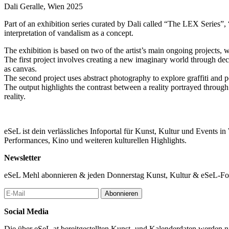
Dali Geralle, Wien 2025
Part of an exhibition series curated by Dali called “The LEX Series”, 
interpretation of vandalism as a concept.
The exhibition is based on two of the artist’s main ongoing projects,
The first project involves creating a new imaginary world through dec
as canvas.
The second project uses abstract photography to explore graffiti and 
The output highlights the contrast between a reality portrayed throug
reality.
eSeL ist dein verlässliches Infoportal für Kunst, Kultur und Events i
Performances, Kino und weiteren kulturellen Highlights.
Newsletter
eSeL Mehl abonnieren & jeden Donnerstag Kunst, Kultur & eSeL-Foto
Abonnieren
Social Media
Die über eSeL.at bereitgestellten Kunst- und Kalenderdaten werden nic