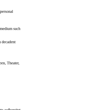
 personal
al medium such
om decadent
een, Theater,
e aufbereitet,