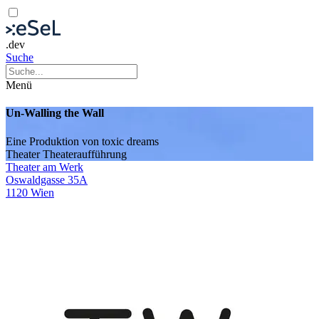
.dev
Suche
Menü
Un-Walling the Wall
Eine Produktion von toxic dreams
Theater
Theateraufführung
Theater am Werk
Oswaldgasse 35A
1120 Wien