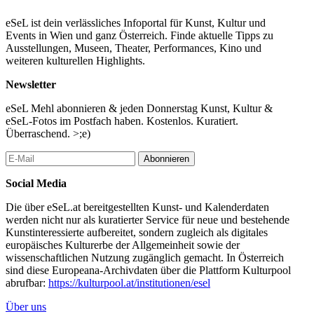
ihren Rucksäcken. Sie sehen aus wie riesige außerirdische Käfer,
die sich ihren Weg durch deine Wohnzimmer­wand bahnten.
eSeL ist dein verlässliches Infoportal für Kunst, Kultur und
Events in Wien und ganz Österreich. Finde aktuelle Tipps zu
Anfang der 2000er Jahre entwickelte die Israelische Armee IDF
Ausstellungen, Museen, Theater, Performances, Kino und
die Kriegs­führungstaktik des „Durch-Wände-Gehens“ für urbane
weiteren kulturellen Highlights.
Räume in besetzten palästinensischen Gebieten, die seither
weltweit von privaten und staatlichen Militärs eingesetzt und
Newsletter
laufend weiterentwickelt wird.
eSeL Mehl abonnieren & jeden Donnerstag Kunst, Kultur &
Für UN-WALLING THE WALL baut toxic dreams das Haus/die
eSeL-Fotos im Postfach haben. Kostenlos. Kuratiert.
Wohnung als klassisches realistisches, „lebens­nahes“
Überraschend. >;e)
Theaterelement. Dann macht sich toxic dreams an die Arbeit und
demontiert das Haus, zerstört die Wände, das Bühnenbild, live,
Abonnieren
jeden Abend, in jeder Vorstellung. Anhand des
Zerstörungsvorgangs unternimmt die Gruppe eine forensische
Social Media
Untersuchung der Theorie, Praxis und Armeedoktrin des „Durch-
Wände-Gehens“ und setzt dabei alle zur Verfügung stehenden
Die über eSeL.at bereitgestellten Kunst- und Kalenderdaten
Mittel ein – Video, Audio, Special Effects,
werden nicht nur als kuratierter Service für neue und bestehende
Kunstinteressierte aufbereitet, sondern zugleich als digitales
Texte, Interviews, Reenactments von Doku­men­tarmaterial und
europäisches Kulturerbe der Allgemeinheit sowie der
fiktionalisierte Szenarien.
wissenschaftlichen Nutzung zugänglich gemacht. In Österreich
sind diese Europeana-Archivdaten über die Plattform Kulturpool
toxic dreams wurde 1997 von Kornelia Kilga (Produzentin) und
abrufbar:
https://kulturpool.at/institutionen/esel
Yosi Wanunu (Regisseur und Autor) gegründet. Seither hat die
Gruppe mehr als 80 Eigenproduktionen realisiert. toxic dreams
Über uns