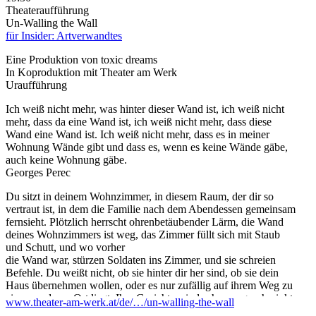
Theateraufführung
Un-Walling the Wall
für Insider: Artverwandtes
Eine Produktion von toxic dreams
In Koproduktion mit Theater am Werk
Uraufführung
Ich weiß nicht mehr, was hinter dieser Wand ist, ich weiß nicht
mehr, dass da eine Wand ist, ich weiß nicht mehr, dass diese
Wand eine Wand ist. Ich weiß nicht mehr, dass es in meiner
Wohnung Wände gibt und dass es, wenn es keine Wände gäbe,
auch keine Wohnung gäbe.
Georges Perec
Du sitzt in deinem Wohnzimmer, in diesem Raum, der dir so
vertraut ist, in dem die Familie nach dem Abendessen gemeinsam
fernsieht. Plötzlich herrscht ohrenbetäubender Lärm, die Wand
deines Wohnzimmers ist weg, das Zimmer füllt sich mit Staub
und Schutt, und wo vorher
die Wand war, stürzen Soldaten ins Zimmer, und sie schreien
Befehle. Du weißt nicht, ob sie hinter dir her sind, ob sie dein
Haus übernehmen wollen, oder es nur zufällig auf ihrem Weg zu
einem anderen Ort liegt. Ihre Gesichter sind schwarz geschminkt,
www.theater-am-werk.at/de/…/un-walling-the-wall
Maschinenpistolen sind auf alle gerichtet, Antennen ragen aus