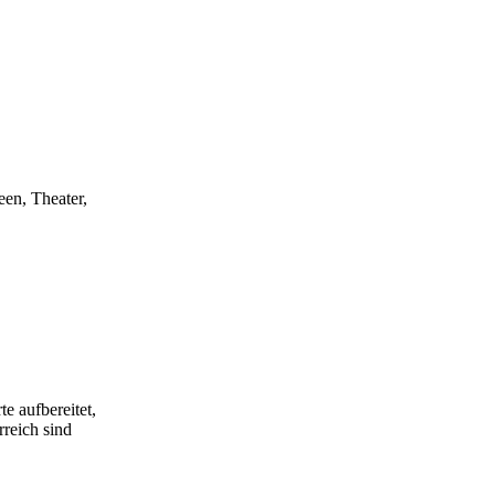
een, Theater,
e aufbereitet,
rreich sind