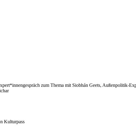
n Expert*innengespräch zum Thema mit Siobhán Geets, Außenpolitik-Exp
ichar
ion Kulturpass