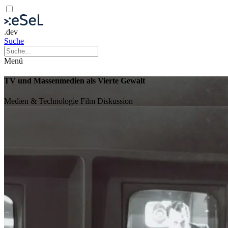
.dev
Suche
Menü
TV und Massenmedien als Vierte Gewalt
Medien & Technologie
Film
Diskussion