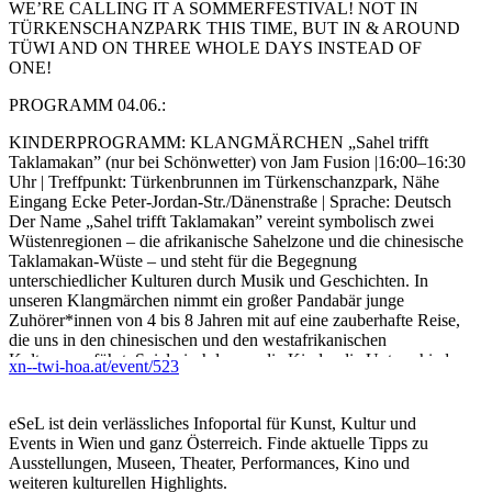
WE’RE CALLING IT A SOMMERFESTIVAL! NOT IN
TÜRKENSCHANZPARK THIS TIME, BUT IN & AROUND
TÜWI AND ON THREE WHOLE DAYS INSTEAD OF
ONE!
PROGRAMM 04.06.:
KINDERPROGRAMM: KLANGMÄRCHEN „Sahel trifft
Taklamakan” (nur bei Schönwetter) von Jam Fusion |16:00–16:30
Uhr | Treffpunkt: Türkenbrunnen im Türkenschanzpark, Nähe
Eingang Ecke Peter-Jordan-Str./Dänenstraße | Sprache: Deutsch
Der Name „Sahel trifft Taklamakan” vereint symbolisch zwei
Wüstenregionen – die afrikanische Sahelzone und die chinesische
Taklamakan-Wüste – und steht für die Begegnung
unterschiedlicher Kulturen durch Musik und Geschichten. In
unseren Klangmärchen nimmt ein großer Pandabär junge
Zuhörer*innen von 4 bis 8 Jahren mit auf eine zauberhafte Reise,
die uns in den chinesischen und den westafrikanischen
Kulturraum führt. Spielerisch lernen die Kinder die Unterschiede,
xn--twi-hoa.at/event/523
aber auch die Gemeinsamkeiten zwischen den verschiedenen
Kulturen zu entdecken. Interaktive Mitmachaktionen machen das
Programm zu einem lebendigen Erlebnis, das Neugier weckt,
eSeL ist dein verlässliches Infoportal für Kunst, Kultur und
Fantasie anregt und Horizonte erweitert. Begleitet wird die
Events in Wien und ganz Österreich. Finde aktuelle Tipps zu
Veranstaltung von den sanften pentatonischen Klängen der
Ausstellungen, Museen, Theater, Performances, Kino und
afrikanischen Harfe N’Goni sowie von Trommelrhythmen, die
weiteren kulturellen Highlights.