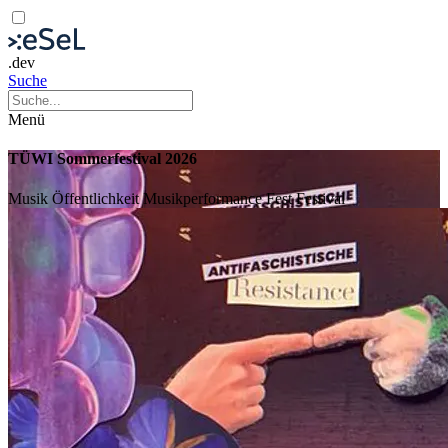
.dev
Suche
Menü
TÜWI Sommerfestival 2026
Musik
Öffentlichkeit
Musikperformance
Fest
Festival