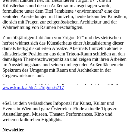
weiteren Ländern her. Im Besonderen ?trigon 67”, die im
Künstlerhaus und dessen Außenraum ausgetragen wurde,
formulierte unter dem Titel ?ambiente / environment? eine der
zentralen Ausstellungen mit fünfzehn, heute bekannten Künstlern,
die sich mit Fragen zur zeitgenössischen Architektur und der
Wahrnehmung von Räumen beschäftigten.
Zum 50-jährigen Jubiläum von ?trigon 67” und des steirischen
herbst widmet sich das Künstlerhaus einer Aktualisierung dieser
damals heftig diskutierten Ansätze. Abermals fünfzehn aktuelle
künstlerische Positionen aus dem Trigon-Raum schließen an den
damaligen Themenschwerpunkt an und zeigen mit ihren Arbeiten
im Ausstellungshaus und seinen umliegenden Außenflächen ein
Spektrum des Umgangs mit Raum und Architektur in der
Gegenwartskunst auf.
Eine Besonderheit bildet auch die von den Architekten Günther
www.km-k.at/de/…/trigon-6717
Domenig ?und Eilfried Huth um das Künstlerhaus gestaltete
Wegeführung und Außenrauminstallation aus dem Jahr 1967, die
in adaptierter Form für die Ausstellung ?trigon 67/17” realisiert
eSeL ist dein verlässliches Infoportal für Kunst, Kultur und
werden soll.
Events in Wien und ganz Österreich. Finde aktuelle Tipps zu
Ausstellungen, Museen, Theater, Performances, Kino und
...Mehr lesen
weiteren kulturellen Highlights.
Newsletter