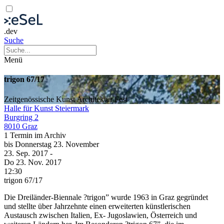
.dev
Suche
Menü
trigon 67/17
Zeitgenössische Kunst
Architektur
Fest
Halle für Kunst Steiermark
Burgring 2
8010 Graz
1 Termin im Archiv
bis
Donnerstag
23. November
23. Sep.
2017
-
Do
23. Nov.
2017
12:30
trigon 67/17
Die Dreiländer-Biennale ?trigon” wurde 1963 in Graz gegründet
und stellte über Jahrzehnte einen erweiterten künstlerischen
Austausch zwischen Italien, Ex- Jugoslawien, Österreich und