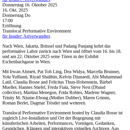
Donnerstag
16. Oktober
2025
16. Okt.
2025
Donnerstag
Do
17:00
Eröffnung
Translocal Performative Environment
für Insider: Artverwandtes
Nach Wien, Jakarta, Brüssel und Padang Panjang kehrt das
performative Labor zurück nach Wien und öffnet vom 16. bis 18.
und am 22. Oktober 2025 seine Türen in der Exhibit
Eschenbachgasse in Wien.
Mit Irwan Ahmett, Pat Toh Ling, Dea Widya, Marcella Brunner,
Yola Yulfianti, Riyad Shalihin, Kelvin Djunaedi, Abi Muhammad
Latif, Claudia Bosse and Felicitas Thun-Hohenstein, Bärbel
Mueller, Hannes Stiefel, Freda Fiala, Steve Nest (Dband
collective), Martina Menegon, Frida Robles, Marlene Wagner,
Trinity M. Njume-Ebong (Mother Dubber), Maren Grimm,
Roman Berlet, Dagmar Tröstler und weiteren.
Translocal Performative Environment hosted by Claudia Bosse ist
zugleich Live-Installation und Ort der Begegnung mit
künstlerischen Arbeiten, Performances, Vorträgen, Gedanken,
Gesprächen, Klängen und interaktiven virtuellen Archiven. Aus