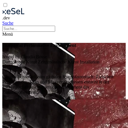
.dev
Suche
Menü
Translocal Performative Environment
hosted by Claudia Bosse
Darstellende Kunst
Zeitgenössische Kunst
Installation
Performance
Claudia Bosse lädt zum globalen Kunststammtisch: Zwischen
Performances, Talks und Missverständnissen entsteht in der
Eschenbachgasse ein poetisches Experiment des
Zusammenwirkens.