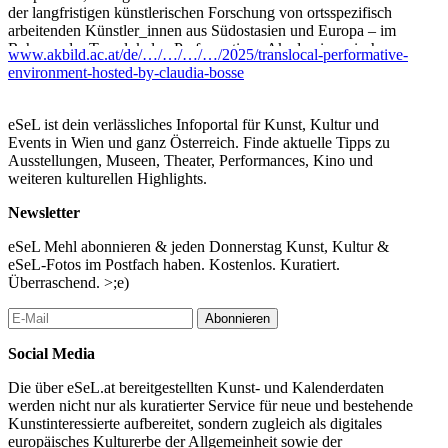
der langfristigen künstlerischen Forschung von ortsspezifisch
arbeitenden Künstler_innen aus Südostasien und Europa – im
Rahmen der Translokalen Performativen Akademie zwischen
www.akbild.ac.at/de/…/…/…/…/2025/translocal-performative-
2022 und 2025 – werden künstlerische Formate präsentiert. Es ist
environment-hosted-by-claudia-bosse
eine Einladung, sich auf das Vergnügen des Missverstehens und
auf produktive Irritationen im transkulturellen Austausch
einzulassen. Wir befragen den Einfluss geopolitischer und
eSeL ist dein verlässliches Infoportal für Kunst, Kultur und
tektonischer Umbrüche auf künstlerische Arbeit und
Events in Wien und ganz Österreich. Finde aktuelle Tipps zu
experimentieren mit neuen Strategien der Peer-to-Peer-Solidarität
Ausstellungen, Museen, Theater, Performances, Kino und
zwischen Künstler_innen. Wir öffnen Raum für die Begegnung
weiteren kulturellen Highlights.
mit künstlerischen Arbeiten, verkörpertem Wissen, räumlichen
Konzepten und Visionen – entlang neuer Ökologien, lokaler
Newsletter
Geschichten und digitaler Performativität.
eSeL Mehl abonnieren & jeden Donnerstag Kunst, Kultur &
eSeL-Fotos im Postfach haben. Kostenlos. Kuratiert.
Öffentliches Programm
Überraschend. >;e)
16. Oktober / 17–22 h
Abonnieren
Eröffnung durch Felicitas Thun-Hohenstein / Akademie der
bildenden Künste Wien
Social Media
17:15–19 h: Im Obergeschoss der Galerie entsteht eine
Die über eSeL.at bereitgestellten Kunst- und Kalenderdaten
vielstimmige Live-Installation mit den Künstler_innen Irwan
werden nicht nur als kuratierter Service für neue und bestehende
Ahmett, Pat Toh Ling, Dea Widya, Marcella Brunner, Yola
Kunstinteressierte aufbereitet, sondern zugleich als digitales
Yulfianti, Riyad Shalihin, Kelvin Djunaidi, Abi Muhammad Latif
europäisches Kulturerbe der Allgemeinheit sowie der