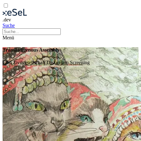
.dev
Suche
Menü
Transindigenous Assembly
Film
Zivilgesellschaft
Diskussion
Screening