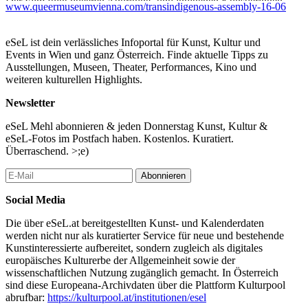
Der Film folgt queeren Aborigine- und indigenen Künstlerinnen
www.queermuseumvienna.com/transindigenous-assembly-16-06
und Künstlern sowie ihren Praktiken der Herstellung eines
lebbaren Lebens: Figuren, die in ihren indigenen Gemeinschaften
geblieben oder in sie zurückgekehrt sind; Lehrende, deren Arbeit
eSeL ist dein verlässliches Infoportal für Kunst, Kultur und
mit Licht ebenso präzise wie streng ist; Aborigine-
Events in Wien und ganz Österreich. Finde aktuelle Tipps zu
Kulturschaffende, deren künstlerische Praxis ein zentrales Mittel
Ausstellungen, Museen, Theater, Performances, Kino und
der Selbstbestimmung darstellt; amazonische Curanderas, die ihre
weiteren kulturellen Highlights.
Arbeit trotz der fortschreitenden Kommodifizierung
schamanischen Wissens aufrechterhalten. Indem sie sich den
Newsletter
Bedingungen verweigern, die koloniale Systeme ihnen auferlegt
haben, haben sie Leben konstruiert, die des Lebens wert sind. Der
eSeL Mehl abonnieren & jeden Donnerstag Kunst, Kultur &
Film schlägt eine epistemische und pädagogische Neuausrichtung
eSeL-Fotos im Postfach haben. Kostenlos. Kuratiert.
vor: eine Weise, neu zu durchdenken, wie Bildung, Steuerung des
Überraschend. >;e)
Gemeinwesens und kollektives Leben organisiert werden
könnten, wenn bestehende Systeme versagt haben und öffentliche
Abonnieren
Güter privatisiert wurden.
Social Media
Um 18:00 Uhr beginnt die Filmvorführung (90 Min.), danach ist
das Publikum zu einer konvivialen Diskussion mit Strauss und
Die über eSeL.at bereitgestellten Kunst- und Kalenderdaten
Professorin Elke Krasny eingeladen, an der auch Mitglieder des
werden nicht nur als kuratierter Service für neue und bestehende
Queer Museum Kollektivs teilnehmen.
Kunstinteressierte aufbereitet, sondern zugleich als digitales
europäisches Kulturerbe der Allgemeinheit sowie der
Die Eröffnungs- und Schlusssequenzen des Films sind explizit
wissenschaftlichen Nutzung zugänglich gemacht. In Österreich
mit dem Avtonomi Akadimia-Projekt an der Platonischen
sind diese Europeana-Archivdaten über die Plattform Kulturpool
Akademie in Athen verbunden, einem Ort, dessen Geschichte
abrufbar:
https://kulturpool.at/institutionen/esel
strittiger Nutzung, ungeklärtem Status als Kulturerbe und