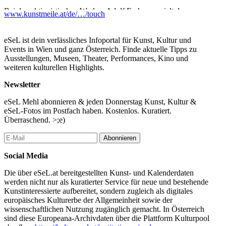
Bei den aktionistischen Werken Adolf Frohners spielt der
www.kunstmeile.at/de/…/touch
physische Entstehungsprozess eine zentrale Rolle. Er reißt
kunstfremdes Material auf, schlitzt und verformt es. Der
körperliche Einsatz des Künstlers wird am Objekt
eSeL ist dein verlässliches Infoportal für Kunst, Kultur und
nachvollziehbar. In seinem Werk „AMVX“ (1963) kombiniert
Events in Wien und ganz Österreich. Finde aktuelle Tipps zu
Frohner Holz, Matratze und Eisen. Er schafft eine Verbindung
Ausstellungen, Museen, Theater, Performances, Kino und
zwischen Alltagsobjekten und der künstlerischen Reflexion über
weiteren kulturellen Highlights.
den menschlichen Körper und seine Wahrnehmung.
Newsletter
Tastkunst
In den 1960er-Jahren entsteht die sogenannte Tastkunst, bei der
eSeL Mehl abonnieren & jeden Donnerstag Kunst, Kultur &
das physische Erleben von Kunstwerken durch den Tastsinn und
eSeL-Fotos im Postfach haben. Kostenlos. Kuratiert.
die direkte Interaktion im Mittelpunkt stehen. Ein bedeutender
Überraschend. >;e)
Vertreter ist Cornelius Kolig. In seinen Arbeiten erforscht er u. a.
die Grenzen zwischen taktiler Wahrnehmung und mechanischer
Abonnieren
Bewegung. Das Berühren beweglicher Teile – etwa rasant
rotierender Elemente – löst unmittelbare körperliche Reize aus.
Social Media
Für das Publikum eröffnet sich eine zusätzliche sinnliche
Die über eSeL.at bereitgestellten Kunst- und Kalenderdaten
Dimension.
werden nicht nur als kuratierter Service für neue und bestehende
Tapp- und Tastkino
Kunstinteressierte aufbereitet, sondern zugleich als digitales
Im Kontext des Feminismus sind VALIE EXPORTS Aktionen
europäisches Kulturerbe der Allgemeinheit sowie der
der 1960er-Jahre wegweisend. Mit ihrem ikonischen Tapp- und
wissenschaftlichen Nutzung zugänglich gemacht. In Österreich
Tastkino reflektiert sie die Wahrnehmung des weiblichen Körpers.
sind diese Europeana-Archivdaten über die Plattform Kulturpool