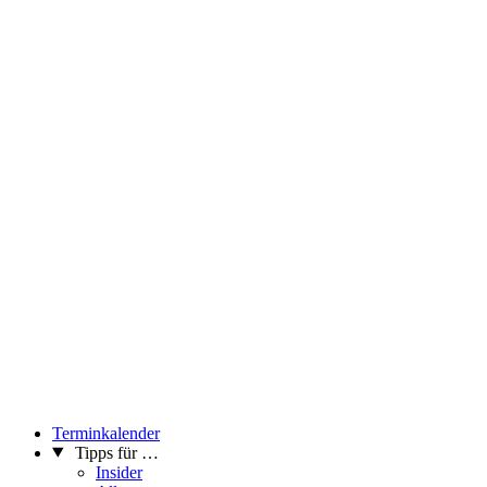
Stoffskulpturen machen im Forum Frohner die Vielfalt haptischer
Kunst erlebbar.
Künstler:innen: Renate Bertlmann, VALIE EXPORT, Tone Fink,
Adolf Frohner, Stefan Glettler, Gudrun Kampl, Cornelius Kolig
Kuratorin: Elisabeth Voggeneder
...Mehr lesen
Terminkalender
Tipps für …
Insider