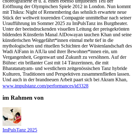
choreografierte er u. a. einen ebenso umjubelten Teil der
Eröffnung der Olympischen Spiele 2012 in London. Nun kommt
mit Thikra: Night of Remembering das sehnlich erwartete neue
Stück der weltweit tourenden Compagnie unmittelbar nach seiner
Uraufführung im Sommer 2025 zu ImPulsTanz ins Burgtheater.
Unter der beeindruckenden visuellen Leitung der preisgekrönten
bildenden Künstlerin Manal AlDowayan tauchen Khan und seine
künstlerischen Weggefährt*innen einmal mehr tief in die
mythologischen und rituellen Schichten der Wüstenlandschaft des
Wadi AlFann in AlUla und ihrer Bewohner*innen ein, um
Vergangenheit, Gegenwart und Zukunft zu versöhnen. Auf der
Bühne: ein brillanter Cast mit 14 Tänzerinnen, die mit
Bharatanatyam- und westlichem zeitgenössischen Tanz hybride
Kulturen, Traditionen und Perspektiven zusammenfließen lassen.
Und auch in der brandneuen Arbeit paart sich bei Akram Khan,
dem Ausnahmekünstler mit Wurzeln in Bangladesh, die Sorge um
www.impulstanz.com/performances/id3328
das Leben auf der Erde mit einem ergreifenden tänzerischen,
musikalischen und visuellen Feuerwerk. Oder, um es mit den
im Rahmen von
Worten der Financial Times zu sagen: Hier spricht einer „auf
großartige Weise von großen Dingen”.
Österreichische Erstaufführung
Dauer: 80 Min
Preise: 8 / 14 / 26 / 45 / 58 / 72 / 92 Euro
ImPulsTanz 2025
Ermäßigt: 6 / 11 / 22 / 38 / 49 / 61 / 78 Euro