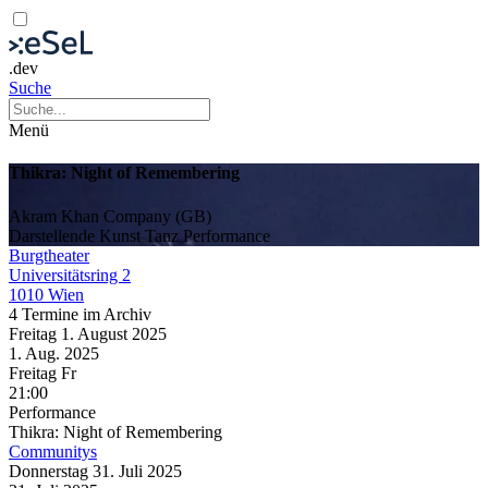
.dev
Suche
Menü
Thikra: Night of Remembering
Akram Khan Company (GB)
Darstellende Kunst
Tanz
Performance
Burgtheater
Universitätsring 2
1010 Wien
4 Termine im Archiv
Freitag
1. August
2025
1. Aug.
2025
Freitag
Fr
21:00
Performance
Thikra: Night of Remembering
Communitys
Donnerstag
31. Juli
2025