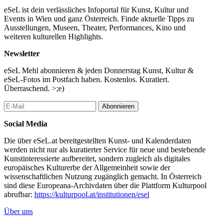
Die Performance enthält Theaternebel.
eSeL ist dein verlässliches Infoportal für Kunst, Kultur und
Events in Wien und ganz Österreich. Finde aktuelle Tipps zu
...Mehr lesen
Ausstellungen, Museen, Theater, Performances, Kino und
weiteren kulturellen Highlights.
Newsletter
eSeL Mehl abonnieren & jeden Donnerstag Kunst, Kultur &
eSeL-Fotos im Postfach haben. Kostenlos. Kuratiert.
Überraschend. >;e)
Abonnieren
Social Media
Die über eSeL.at bereitgestellten Kunst- und Kalenderdaten
werden nicht nur als kuratierter Service für neue und bestehende
Kunstinteressierte aufbereitet, sondern zugleich als digitales
europäisches Kulturerbe der Allgemeinheit sowie der
wissenschaftlichen Nutzung zugänglich gemacht. In Österreich
sind diese Europeana-Archivdaten über die Plattform Kulturpool
abrufbar:
https://kulturpool.at/institutionen/esel
Über uns