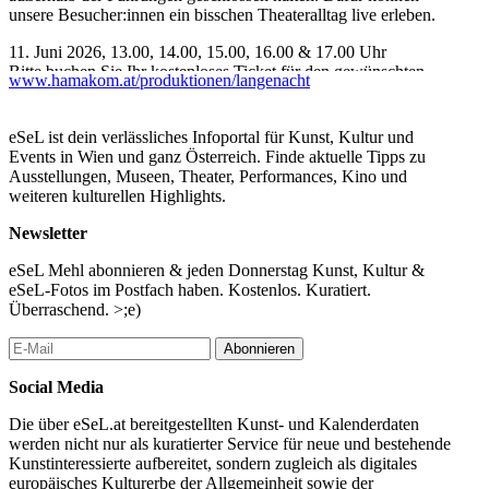
unsere Besucher:innen ein bisschen Theateralltag live erleben.
11. Juni 2026, 13.00, 14.00, 15.00, 16.00 & 17.00 Uhr
Bitte buchen Sie Ihr kostenloses Ticket für den gewünschten
www.hamakom.at/produktionen/langenacht
Timeslot, um Ihren Platz zu sichern. First come first serve.
Das Theaterbuffet hat mit Erfrischungen für Sie geöffnet - denn
eSeL ist dein verlässliches Infoportal für Kunst, Kultur und
wir hoffen auf einen sonnigen Tag!
Events in Wien und ganz Österreich. Finde aktuelle Tipps zu
Ausstellungen, Museen, Theater, Performances, Kino und
...Mehr lesen
weiteren kulturellen Highlights.
Newsletter
eSeL Mehl abonnieren & jeden Donnerstag Kunst, Kultur &
eSeL-Fotos im Postfach haben. Kostenlos. Kuratiert.
Überraschend. >;e)
Abonnieren
Social Media
Die über eSeL.at bereitgestellten Kunst- und Kalenderdaten
werden nicht nur als kuratierter Service für neue und bestehende
Kunstinteressierte aufbereitet, sondern zugleich als digitales
europäisches Kulturerbe der Allgemeinheit sowie der