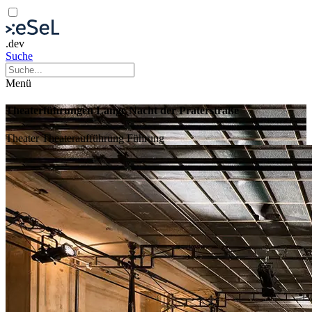
.dev
Suche
Menü
Theaterführungen Lange Nacht der Praterstraße
Theater
Theateraufführung
Führung