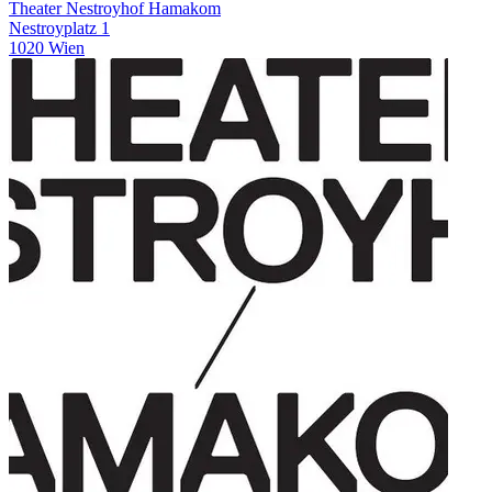
Theater Nestroyhof Hamakom
Nestroyplatz 1
1020 Wien