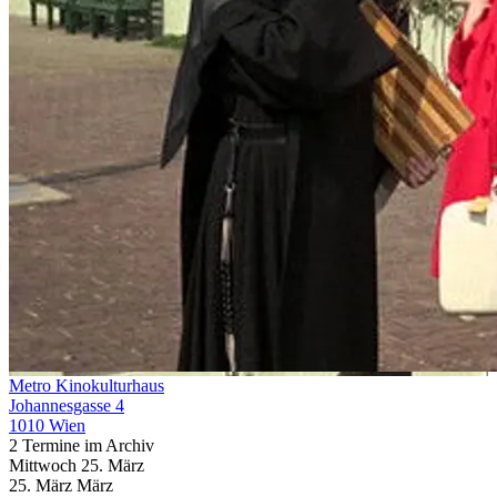
Metro Kinokulturhaus
Johannesgasse 4
1010 Wien
2 Termine im Archiv
Mittwoch
25. März
25.
März
März