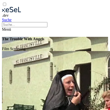
.dev
Suche
Menü
The Trouble With Angels
Film
Screening