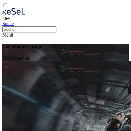
.dev
Suche
Menü
The Shadow’s Edge
Film
Screening