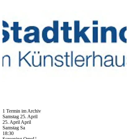
1 Termin im Archiv
Samstag
25. April
25.
April
April
Samstag
Sa
18:30
Screening
OmeU