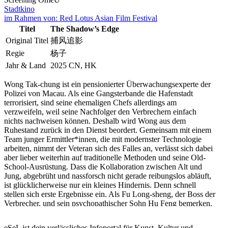
Stadtkino
im Rahmen von:
Red Lotus Asian Film Festival
Titel
The Shadow’s Edge
Original Titel
捕风追影
Regie
杨子
Jahr & Land
2025 CN, HK
Wong Tak-chung ist ein pensionierter Überwachungsexperte der
Polizei von Macau. Als eine Gangsterbande die Hafenstadt
terrorisiert, sind seine ehemaligen Chefs allerdings am
verzweifeln, weil seine Nachfolger den Verbrechern einfach
nichts nachweisen können. Deshalb wird Wong aus dem
Ruhestand zurück in den Dienst beordert. Gemeinsam mit einem
Team junger Ermittler*innen, die mit modernster Technologie
arbeiten, nimmt der Veteran sich des Falles an, verlässt sich dabei
aber lieber weiterhin auf traditionelle Methoden und seine Old-
School-Ausrüstung. Dass die Kollaboration zwischen Alt und
Jung, abgebrüht und nassforsch nicht gerade reibungslos abläuft,
ist glücklicherweise nur ein kleines Hindernis. Denn schnell
stellen sich erste Ergebnisse ein. Als Fu Long-sheng, der Boss der
Verbrecher, und sein psychopathischer Sohn Hu Feng bemerken,
dass Wong und sein Team ihnen auf der Spur sind, gehen sie zum
Frontalangriff auf die Cops über, die nun kompromisslos
eSeL ist dein verlässliches Infoportal für Kunst, Kultur und