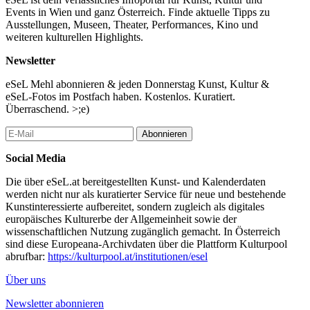
zusammenhalten müssen.
Events in Wien und ganz Österreich. Finde aktuelle Tipps zu
Ausstellungen, Museen, Theater, Performances, Kino und
Action, Krimi, Drama, Thriller
weiteren kulturellen Highlights.
(TMDB)
Newsletter
...Mehr lesen
eSeL Mehl abonnieren & jeden Donnerstag Kunst, Kultur &
eSeL-Fotos im Postfach haben. Kostenlos. Kuratiert.
Überraschend. >;e)
Abonnieren
Social Media
Die über eSeL.at bereitgestellten Kunst- und Kalenderdaten
werden nicht nur als kuratierter Service für neue und bestehende
Kunstinteressierte aufbereitet, sondern zugleich als digitales
europäisches Kulturerbe der Allgemeinheit sowie der
wissenschaftlichen Nutzung zugänglich gemacht. In Österreich
sind diese Europeana-Archivdaten über die Plattform Kulturpool
abrufbar:
https://kulturpool.at/institutionen/esel
Über uns
Newsletter abonnieren