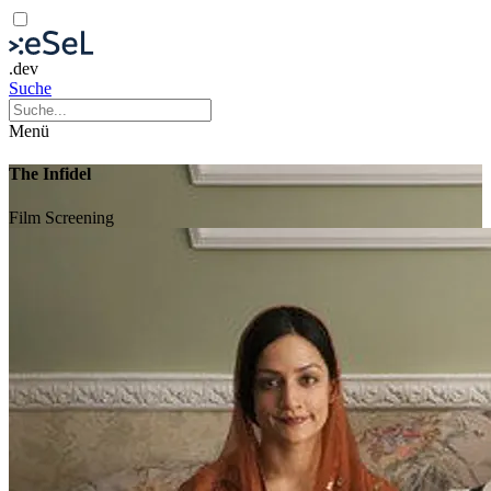
.dev
Suche
Menü
The Infidel
Film
Screening