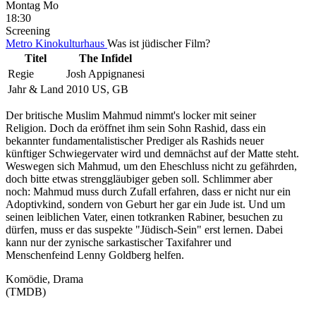
Montag
Mo
18:30
Screening
Metro Kinokulturhaus
Was ist jüdischer Film?
Titel
The Infidel
Regie
Josh Appignanesi
Jahr & Land
2010 US, GB
Der britische Muslim Mahmud nimmt's locker mit seiner
Religion. Doch da eröffnet ihm sein Sohn Rashid, dass ein
bekannter fundamentalistischer Prediger als Rashids neuer
künftiger Schwiegervater wird und demnächst auf der Matte steht.
Weswegen sich Mahmud, um den Eheschluss nicht zu gefährden,
doch bitte etwas strenggläubiger geben soll. Schlimmer aber
noch: Mahmud muss durch Zufall erfahren, dass er nicht nur ein
Adoptivkind, sondern von Geburt her gar ein Jude ist. Und um
seinen leiblichen Vater, einen totkranken Rabiner, besuchen zu
dürfen, muss er das suspekte "Jüdisch-Sein" erst lernen. Dabei
kann nur der zynische sarkastischer Taxifahrer und
Menschenfeind Lenny Goldberg helfen.
Komödie, Drama
(TMDB)