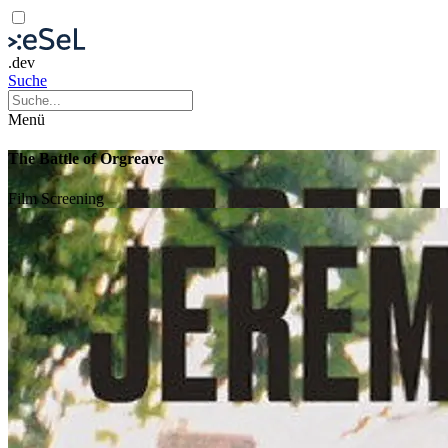
.dev
Suche
Menü
The Battle of Orgreave
Film
Screening