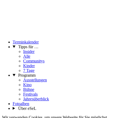
Terminkalender
Tipps für …
Insider
Alle
Communitys
Kinder
7 Tage
Programm
Ausstellungen
Kino
Bühne
Festivals
Jahresüberblick
Fotoalben
Über eSeL
Wir verwenden Cookies, um unsere Webseite für Sie möglichst