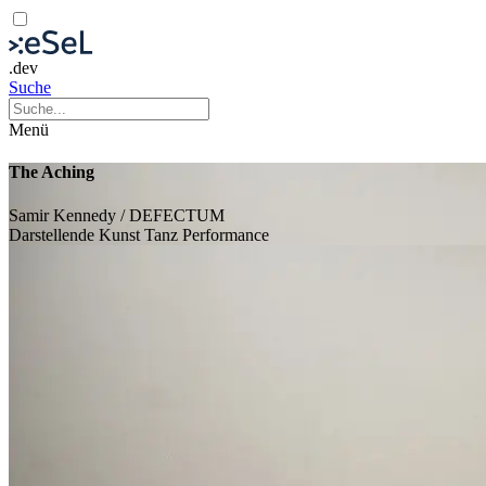
.dev
Suche
Menü
The Aching
Samir Kennedy / DEFECTUM
Darstellende Kunst
Tanz
Performance