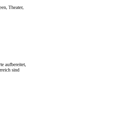
een, Theater,
e aufbereitet,
rreich sind