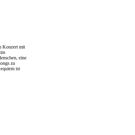
m Konzert mit
 im
Menschen, eine
songs zu
Requiem ist