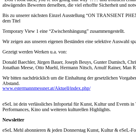
abwägendes Bewerten derselben, die viel erhoffte Sicherheit und not
Bis zu unserer nächsten Einzel Ausstellung “ON TRANSIENT PHENOM
dem Titel
Temporary View 1 eine “Zwischenhängung” zusammengestellt.
Wir zeigen aus unseren eigenen Beständen eine selektive Auswahl s
Gezeigt werden Werken u.a. von:
Donald Baechler, Jürgen Bauer, Joseph Beuys, Gunter Damisch, Chris
Jonathan Meese, Otto Muehl, Hermann Nitsch, Arnulf Rainer, Man R
Wir bitten nachdrücklich um die Einhaltung der gesetzlichen Vorgabe
Abstand.
www.estermannmessner.at/Aktuell/index.php/
Öffnungszeiten:
Donnerstag und Freitag 14.00 - 18.00 Uhr, Samstag 11.00 - 15.00 Uhr
eSeL ist dein verlässliches Infoportal für Kunst, Kultur und Events i
...Mehr lesen
Performances, Kino und weiteren kulturellen Highlights.
Newsletter
eSeL Mehl abonnieren & jeden Donnerstag Kunst, Kultur & eSeL-Foto