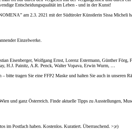
wendige Entscheidungsqualität im Leben - und in der Kunst!
ENA” am 2.3. 2021 mit der Südtiroler Künstlerin Sissa Micheli ha
pannender Einzelwerke.
tian Eisenberger, Wolfgang Ernst, Lorenz Estermann, Günther Förg, F
ay, H.J. Painitz, A.R. Penck, Walter Vopava, Erwin Wurm, …
n – bitte tragen Sie eine FFP2 Maske und halten Sie auch in unseren R
 und bevorzugt individuell nach telefonischer Terminvereinbarung
n Wien und ganz Österreich. Finde aktuelle Tipps zu Ausstellungen, Mus
s im Postfach haben. Kostenlos. Kuratiert. Überraschend. >;e)