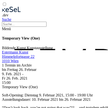
.dev
Suche
Menü
Temporary View (One)
Bildende Kunst
Kunstausstellung
Estermann Kunst
Himmelpfortgasse 22
1010 Wien
1 Termin im Archiv
bis
Freitag
26. Februar
9. Feb.
2021
-
Fr
26. Feb.
2021
15:00
Temporary View (One)
Soft-Opening: Dienstag 9. Februar 2021, 15:00 - 19:00 Uhr
Ausstellungsdauer: 10. Februar 2021 bis 26. Februar 2021
“Don’t look back, you’re not going that way”!?… und trotzdem erhäl