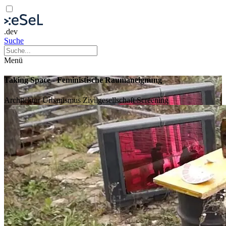
.dev
Suche
Menü
Taking Space - Feministische Raumaneignung
Architektur
Urbanismus
Zivilgesellschaft
Screening