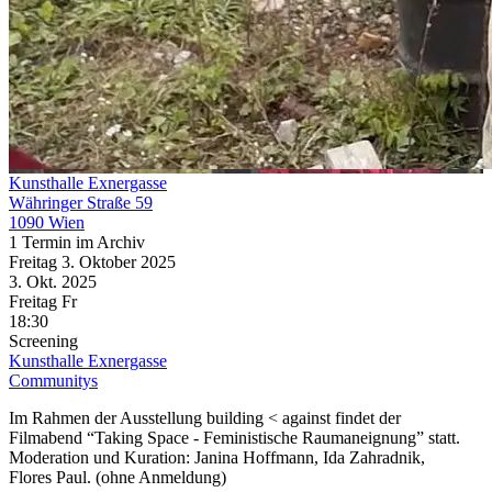
Kunsthalle Exnergasse
Währinger Straße 59
1090 Wien
1 Termin im Archiv
Freitag
3. Oktober
2025
3. Okt.
2025
Freitag
Fr
18:30
Screening
Kunsthalle Exnergasse
Communitys
Im Rahmen der Ausstellung building < against findet der
Filmabend “Taking Space - Feministische Raumaneignung” statt.
Moderation und Kuration: Janina Hoffmann, Ida Zahradnik,
Flores Paul. (ohne Anmeldung)