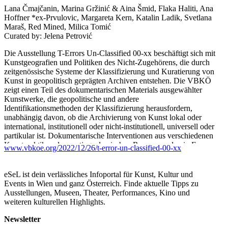
Lana Čmajčanin, Marina Gržinić & Aina Šmid, Flaka Haliti, Ana
Hoffner *ex-Prvulovic, Margareta Kern, Katalin Ladik, Svetlana
Maraš, Red Mined, Milica Tomić
Curated by: Jelena Petrović
Die Ausstellung T-Errors Un-Classified 00-xx beschäftigt sich mit
Kunstgeografien und Politiken des Nicht-Zugehörens, die durch
zeitgenössische Systeme der Klassifizierung und Kuratierung von
Kunst in geopolitisch geprägten Archiven entstehen. Die VBKÖ
zeigt einen Teil des dokumentarischen Materials ausgewählter
Kunstwerke, die geopolitische und andere
Identifikationsmethoden der Klassifizierung herausfordern,
unabhängig davon, ob die Archivierung von Kunst lokal oder
international, institutionell oder nicht-institutionell, universell oder
partikular ist. Dokumentarische Interventionen aus verschiedenen
Kunstpraktiken des postjugoslawischen Raums werden in Form
www.vbkoe.org/2022/12/26/t-error-un-classified-00-xx
einer kommentierten Artografie ausgestellt. Auf der Suche nach
den neuen Bedeutungen von blockfreien Geografien, die sich den
historischen und sozialen Machtverhältnissen widersetzen, die
eSeL ist dein verlässliches Infoportal für Kunst, Kultur und
durch das Netzwerk geopolitischer Identitäten etabliert wurden,
Events in Wien und ganz Österreich. Finde aktuelle Tipps zu
liegt der Fokus der Ausstellung auf jenen singulären/einzigartigen
Ausstellungen, Museen, Theater, Performances, Kino und
Kunstpraktiken, die die Grenzen bereits etablierter Kartografien
weiteren kulturellen Highlights.
überschreiten. Mit anderen Worten, die Ausstellung materialisiert
sich als Gegenbewegung oder Irrtum im geopolitischen Prozess
Newsletter
der Identifizierung und Klassifizierung innerhalb der