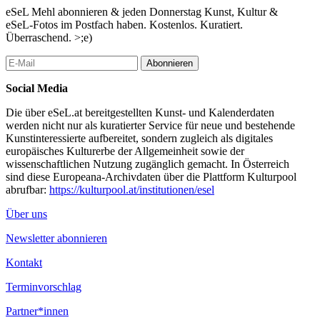
archivarischen und kuratorischen Praktiken der heutigen Kunst.
eSeL Mehl abonnieren & jeden Donnerstag Kunst, Kultur &
Als solche stellt sie eine besondere Art der Ausstellungsforschung
eSeL-Fotos im Postfach haben. Kostenlos. Kuratiert.
zu Kunstgeografien durch die Politik des Irrtums dar.
Überraschend. >;e)
Abonnieren
Die Ausstellung entstand in Zusammenarbeit mit 2.0 Association
for Art, Research and Practice und ist Teil des FWF-
Social Media
Forschungsprojekts V-730: The Politics of Belonging – Art
Die über eSeL.at bereitgestellten Kunst- und Kalenderdaten
Geographies (2019-2023). Wir danken allen Künstlern für ihre
werden nicht nur als kuratierter Service für neue und bestehende
Sachleistungen, Lana Čmajčanin für die Unterstützung bei der
Kunstinteressierte aufbereitet, sondern zugleich als digitales
Installation, Milan Marković und Tijana Parezanović für die
europäisches Kulturerbe der Allgemeinheit sowie der
Übersetzung, WHW/Kunsthalle und Róna Kopeczky/acb gallery
wissenschaftlichen Nutzung zugänglich gemacht. In Österreich
für die Fotodokumentation, Tjaša Kancler für die
sind diese Europeana-Archivdaten über die Plattform Kulturpool
Video-/Interviewdokumentation, Zoe Gudović für Hilfe und
abrufbar:
https://kulturpool.at/institutionen/esel
freundliche Unterstützung und allen, die diese Ausstellung
ermöglicht haben.
Über uns
...Mehr lesen
Newsletter abonnieren
Kontakt
Terminvorschlag
Partner*innen