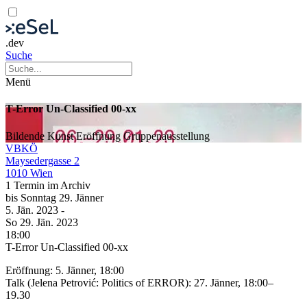
.dev
Suche
Menü
T-Error Un-Classified 00-xx
Bildende Kunst
Eröffnung
Gruppenausstellung
VBKÖ
Maysedergasse 2
1010 Wien
1 Termin im Archiv
bis
Sonntag
29. Jänner
5. Jän.
2023
-
So
29. Jän.
2023
18:00
T-Error Un-Classified 00-xx
Eröffnung: 5. Jänner, 18:00
Talk (Jelena Petrović: Politics of ERROR): 27. Jänner, 18:00–
19.30