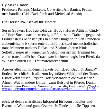
By Maxe Crandall
Producer: Panagis Marketos, Co-writer: Ari Banias, Props:
mershandlee (Lida Badafareh and Mehrshad Atashi)
Ein Horseplay-Pissplay für Mother.
Susan Strykers Hot Tub folgt der Hobby-Horse-Athletin Cindy
auf ihrer Suche nach dem ewigen Pferdesein. Dabei begegnet sie
Frankensteins Monster (das in einem Dungeon in San Francisco
alchemistische Experimente durchführt), zwei melancholischen
trans Männern namens Dallas und Zealous (deren Kink
Selbstfürsorge ist), gemeinen Stiefschwestern im Training bei
einem transfeindlichen Coach sowie einem magischen Pferd, das
Wünsche durch ein „Traumafenster“ erfüllt.
Ausgestattet mit goldenen Tickets von „Bed, Bath, & Bianca“
finden sie schließlich alle zum legendären Whirlpool der Trans-
Historikerin Susan Stryker. Dort verwandeln die Wasser der
Ahnen Wut in andere Dinge – zum Beispiel in Pferde. Durch
komplizierte Dungeon-Renovierungen, die Suche nach Glocken
www.queermuseumvienna.com/susan-strykers-hot-tub-19-06
und Muscheln und die philosophische Frage „Muss man ein Pferd
sein, um ein Pferd zu sein?“ feiert das Stück trans Verkörperung
als einen fortwährenden spirituellen Werdensprozess.
eSeL ist dein verlässliches Infoportal für Kunst, Kultur und
Events in Wien und ganz Österreich. Finde aktuelle Tipps zu
Poets Theater ist eine Performance-Tradition, die sich auf