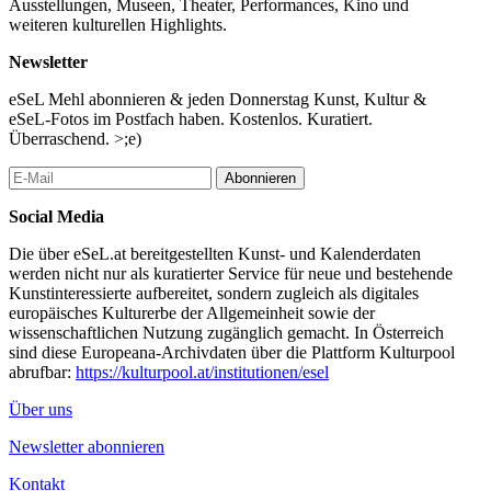
Ausstellungen, Museen, Theater, Performances, Kino und
poetische Sprache, gemeinschaftliche Zusammenarbeit und die
weiteren kulturellen Highlights.
Dramatik lokaler künstlerischer Szenen konzentriert. Maxe
Crandalls Praxis bezieht sich dabei stark auf die queere
Newsletter
Ausprägung des Poets Theater im San Francisco der 1990er-
Jahre, wo Dichter:innen, Performer:innen, Musiker:innen und
eSeL Mehl abonnieren & jeden Donnerstag Kunst, Kultur &
bildende Künstler:innen rohe, improvisierte queere Stücke
eSeL-Fotos im Postfach haben. Kostenlos. Kuratiert.
entwickelten, die Sprache, interdisziplinäre Zusammenarbeit und
Überraschend. >;e)
Improvisation in den Mittelpunkt stellten.
Abonnieren
Poets Theater versteht die Bühne als Ort poetischer und sozialer
Experimente, an dem Wörter, Körper, Objekte und Gossip durch
Social Media
Gegenüberstellung, Wiederholung und die Störung theatraler
Konventionen Bedeutung erzeugen. Die Form schätzt DIY-
Die über eSeL.at bereitgestellten Kunst- und Kalenderdaten
Produktionsweisen, Unfertigkeit und die Virtuosität des
werden nicht nur als kuratierter Service für neue und bestehende
Amateurhaften mehr als technische Perfektion. Minimale
Kunstinteressierte aufbereitet, sondern zugleich als digitales
Bühnenbilder, selbstgemachte Kostüme und wenige oder gar
europäisches Kulturerbe der Allgemeinheit sowie der
keine Proben schaffen eine anti-professionelle Ästhetik
wissenschaftlichen Nutzung zugänglich gemacht. In Österreich
chaotischer Gemeinschaft, in der eine ekstatische Lebendigkeit
sind diese Europeana-Archivdaten über die Plattform Kulturpool
aus den wilden Improvisationen von Performer:innen und
abrufbar:
https://kulturpool.at/institutionen/esel
Publikum hervorgeht.
Über uns
Maxe Crandall ist Dichter, Dramatiker, Regisseur und
Wissenschaftler. Sein Performance-Roman über AIDS-Archive
Newsletter abonnieren
und intergenerationelles Gedächtnis, The Nancy Reagan
Kontakt
Collection, wurde von der New York Public Library als eines der