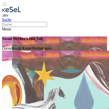
.dev
Suche
Menü
Susan Stryker’s Hot Tub
Darstellende Kunst
Performance