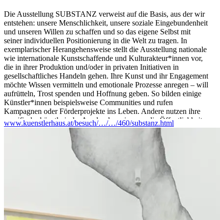
Die Ausstellung SUBSTANZ verweist auf die Basis, aus der wir
entstehen: unsere Menschlichkeit, unsere soziale Eingebundenheit
und unseren Willen zu schaffen und so das eigene Selbst mit
seiner individuellen Positionierung in die Welt zu tragen. In
exemplarischer Herangehensweise stellt die Ausstellung nationale
wie internationale Kunstschaffende und Kulturakteur*innen vor,
die in ihrer Produktion und/oder in privaten Initiativen in
gesellschaftliches Handeln gehen. Ihre Kunst und ihr Engagement
möchte Wissen vermitteln und emotionale Prozesse anregen – will
aufrütteln, Trost spenden und Hoffnung geben. So bilden einige
Künstler*innen beispielsweise Communities und rufen
Kampagnen oder Förderprojekte ins Leben. Andere nutzen ihre
spezifische künstlerische Ausdrucksweise, um die Öffentlichkeit
www.kuenstlerhaus.at/besuch/…/…/460/substanz.html
für dringliche Themen zu sensibilisieren, in Dialog zu treten und
selbst Haltung zu beziehen.
Allen Beteiligten ist gemein, dass sie Katalysatoren von
Entwicklung sind, mit dem aktiven Anliegen, die Gesellschaft
über die eigene künstlerische Praxis hinaus positiv zu
beeinflussen.
KÜNSTLER*INNEN: Ines Agostinelli, bi0film (Jung Hsu &
Natalia Rivera), Vlasta Delimar, Veronika Dirnhofer, Georg
Hobmeier, Florine Imo, Julian Jankovic, Nesterval, Jovana