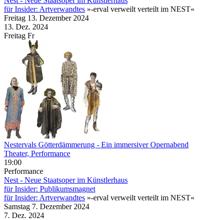
Nest - Neue Staatsoper im Künstlerhaus
für Insider: Artverwandtes
»-erval verweilt verteilt im NEST«
Freitag
13. Dezember
2024
13. Dez.
2024
Freitag
Fr
Nestervals Götterdämmerung
- Ein immersiver Opernabend
Theater, Performance
19:00
Performance
Nest - Neue Staatsoper im Künstlerhaus
für Insider: Publikumsmagnet
für Insider: Artverwandtes
»-erval verweilt verteilt im NEST«
Samstag
7. Dezember
2024
7. Dez.
2024