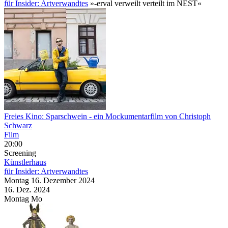
für Insider: Artverwandtes
»-erval verweilt verteilt im NEST«
Freies Kino: Sparschwein
- ein Mockumentarfilm von Christoph
Schwarz
Film
20:00
Screening
Künstlerhaus
für Insider: Artverwandtes
Montag
16. Dezember
2024
16. Dez.
2024
Montag
Mo