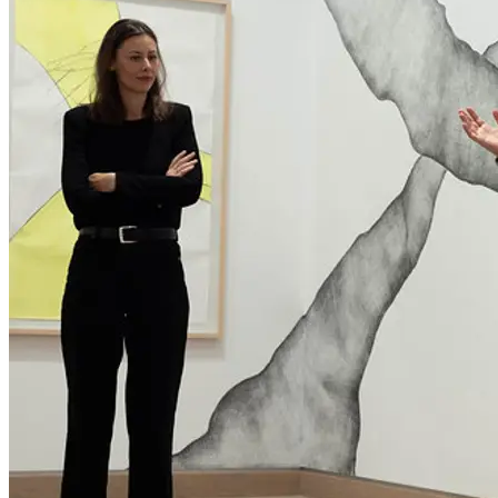
Reisinger, Jaqueline Scheiber, Christoph Schwarz, Selma Selman,
tools4art, Darrel Toulon, Brittany Tucker, Johannes Wiener,
Nazim Ünal Yilmaz, Laurent Ziegler
...Mehr lesen