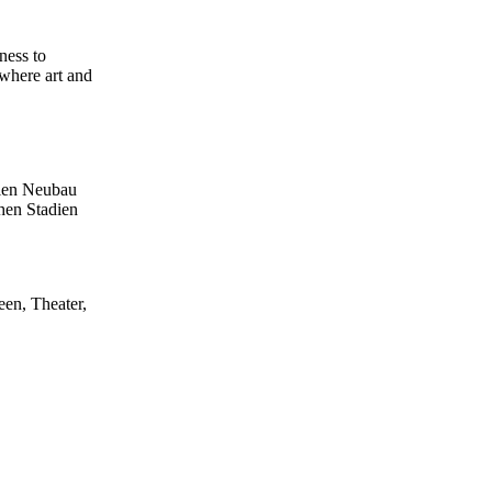
ness to
 where art and
Wien Neubau
chen Stadien
een, Theater,