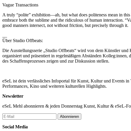
Vague Transactions
A truly “polite” exhibition—ah, but what does politeness mean in this c
embrace both the sublime and the ridiculous of human interaction. “Va
good manners intersect, not without friction, but precisely through it.
__
Über Studio Offbeats:
Die Ausstellungsserie „Studio Offbeats“ wird von dem Künstler und
organisiert und präsentiert in regelmäßigen Abständen Kolleg:innen, 
des Schaffensprozesses zeigen und zur Diskussion stellen.
eSeL ist dein verlässliches Infoportal für Kunst, Kultur und Events i
Performances, Kino und weiteren kulturellen Highlights.
Newsletter
eSeL Mehl abonnieren & jeden Donnerstag Kunst, Kultur & eSeL-Foto
Abonnieren
Social Media