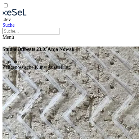
.dev
Suche
Menü
Studio Offbeats 23.0: Anja Nowak
schichten
Zeitgenössische Kunst
Ausstellung