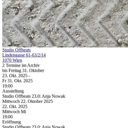
Studio Offbeats
Lindengasse 61-63/2/14
1070 Wien
2 Termine im Archiv
bis
Freitag
31. Oktober
23. Okt.
2025
-
Fr
31. Okt.
2025
19:00
Ausstellung
Studio Offbeats 23.0: Anja Nowak
Mittwoch
22. Oktober
2025
22. Okt.
2025
Mittwoch
Mi
19:00
Eröffnung
Studio Offbeats 23.0: Anja Nowak