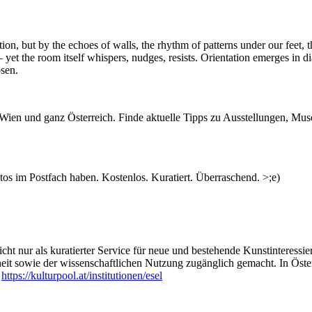
ion, but by the echoes of walls, the rhythm of patterns under our feet, 
et the room itself whispers, nudges, resists. Orientation emerges in d
osen.
n Wien und ganz Österreich. Finde aktuelle Tipps zu Ausstellungen, Mus
s im Postfach haben. Kostenlos. Kuratiert. Überraschend. >;e)
ht nur als kuratierter Service für neue und bestehende Kunstinteressiert
heit sowie der wissenschaftlichen Nutzung zugänglich gemacht. In Öste
:
https://kulturpool.at/institutionen/esel