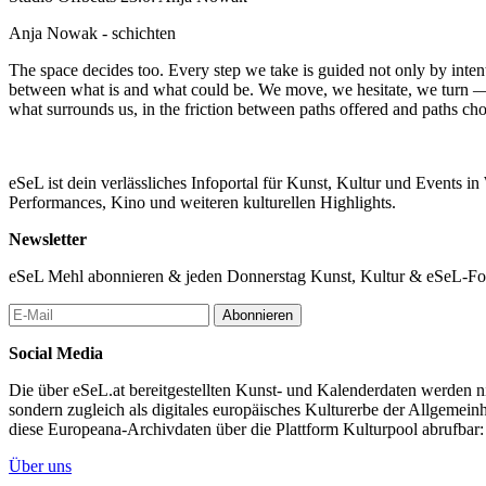
Anja Nowak - schichten
The space decides too. Every step we take is guided not only by intent
between what is and what could be. We move, we hesitate, we turn — y
what surrounds us, in the friction between paths offered and paths ch
eSeL ist dein verlässliches Infoportal für Kunst, Kultur und Events i
Performances, Kino und weiteren kulturellen Highlights.
Newsletter
eSeL Mehl abonnieren & jeden Donnerstag Kunst, Kultur & eSeL-Foto
Abonnieren
Social Media
Die über eSeL.at bereitgestellten Kunst- und Kalenderdaten werden nic
sondern zugleich als digitales europäisches Kulturerbe der Allgemein
diese Europeana-Archivdaten über die Plattform Kulturpool abrufbar
Über uns