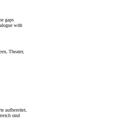
the gaps
ialogue with
een, Theater,
e aufbereitet,
rreich sind