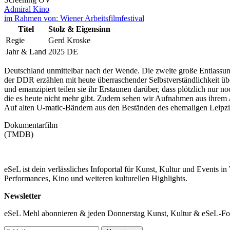
Admiral Kino
im Rahmen von:
Wiener Arbeitsfilmfestival
Titel
Stolz & Eigensinn
Regie
Gerd Kroske
Jahr & Land
2025 DE
Deutschland unmittelbar nach der Wende. Die zweite große Entlassun
der DDR erzählen mit heute überraschender Selbstverständlichkeit übe
und emanzipiert teilen sie ihr Erstaunen darüber, dass plötzlich nur 
die es heute nicht mehr gibt. Zudem sehen wir Aufnahmen aus ihrem
Auf alten U-matic-Bändern aus den Beständen des ehemaligen Leipzi
Dokumentarfilm
(TMDB)
eSeL ist dein verlässliches Infoportal für Kunst, Kultur und Events i
Performances, Kino und weiteren kulturellen Highlights.
Newsletter
eSeL Mehl abonnieren & jeden Donnerstag Kunst, Kultur & eSeL-Foto