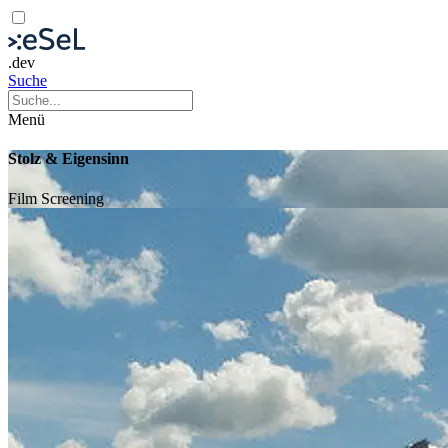
.dev
Suche
Menü
Stolz & Eigensinn
Film
Screening