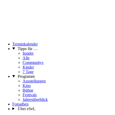
Terminkalender
Tipps für …
Insider
Alle
Communitys
Kinder
7 Tage
Programm
Ausstellungen
Kino
Bühne
Festivals
Jahresüberblick
Fotoalben
Über eSeL