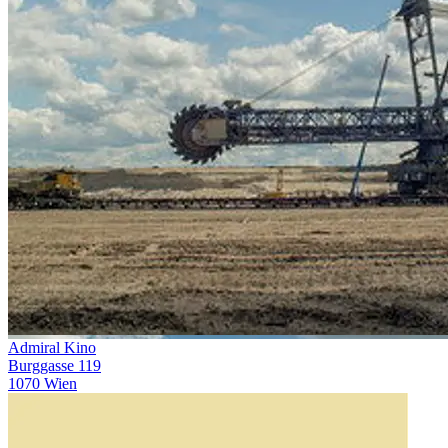
Admiral Kino
Burggasse 119
1070 Wien