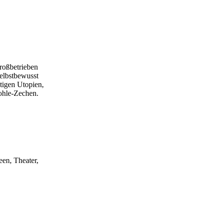
roßbetrieben
Selbstbewusst
stigen Utopien,
ohle-Zechen.
een, Theater,