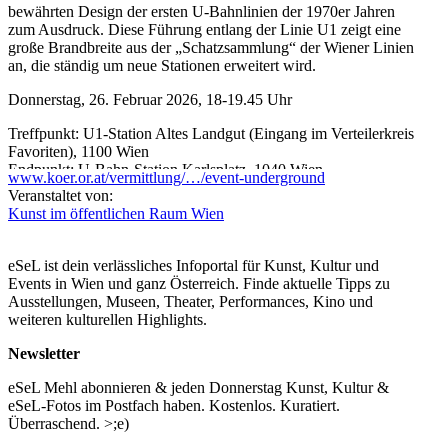
bewährten Design der ersten U-Bahnlinien der 1970er Jahren
zum Ausdruck. Diese Führung entlang der Linie U1 zeigt eine
große Brandbreite aus der „Schatzsammlung“ der Wiener Linien
an, die ständig um neue Stationen erweitert wird.
Donnerstag, 26. Februar 2026, 18-19.45 Uhr
Treffpunkt: U1-Station Altes Landgut (Eingang im Verteilerkreis
Favoriten), 1100 Wien
Endpunkt: U-Bahn-Station Karlsplatz, 1040 Wien
www.koer.or.at/vermittlung/…/event-underground
Veranstaltet von:
Teilnahme: kostenlos mit gültigem Wiener Linien Ticket
Kunst im öffentlichen Raum Wien
Mindestteilnehmer*innenzahl: 6 Personen
Anmeldung erforderlich:
eSeL ist dein verlässliches Infoportal für Kunst, Kultur und
sandra.voser@koer.wien
Events in Wien und ganz Österreich. Finde aktuelle Tipps zu
Ausstellungen, Museen, Theater, Performances, Kino und
...Mehr lesen
weiteren kulturellen Highlights.
Newsletter
eSeL Mehl abonnieren & jeden Donnerstag Kunst, Kultur &
eSeL-Fotos im Postfach haben. Kostenlos. Kuratiert.
Überraschend. >;e)