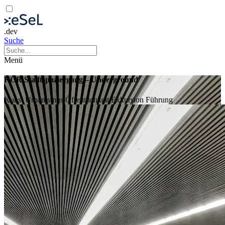
.dev
Suche
Menü
KÖR Stadtspaziergang – Underground
Kunst
Urbanismus
Öffentlichkeit
Exkursion
Führung