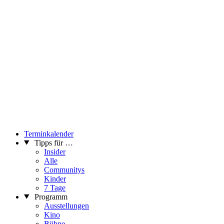
Eine Teilnahme ist nur mit Anmeldung und einem gültigen 3-G-
Nachweis möglich.
Guide: Vanessa Spanbauer und Simon INOU
...Mehr lesen
Terminkalender
Tipps für …
Insider
Alle
Communitys
Kinder
7 Tage
Programm
Ausstellungen
Kino
Bühne