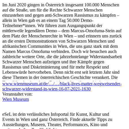
Im Juni 2020 gingen in Österreich insgesamt 100.000 Menschen
auf die Straße, um für die Rechte Schwarzer Menschen
einzustehen und gegen anti-Schwarzen Rassismus zu kämpfen –
allein in Wien gab es an einem Tag 50.000 Demo-
Teilnehmer*innen. Wir führen zum Ausgangspunkt der
mittlerweile legendären Demo – dem Marcus-Omofuma-Stein auf
dem Platz der Menschenrechte in Wien – und erinnern uns zurück
an die ersten Demonstrationen von Schwarzen Menschen und
afrikanischen Communities in Wien, die uns ganz stark mit dem
Namen Marcus Omofuma verbinden. Doch wir besuchen auch
zahlreiche weitere Orte, die die jahrzehntelange Widerstandsarbeit
Schwarzer Menschen aufzeigen und ihre Kämpfe gegen
Rassismus und Diskriminierung und für mehr Respekt und
Lebenswürde hervorheben. Denn nicht erst seit letztem Jahr sind
diese Themen in der österreichischen Geschichte verankert. Die
Tour führt durch mehrere Bezirke und greift verschiedene
www.wienmuseum.at/de/…/…/black-lives-matter-wegweisender-
Aspekte und Methoden des Schwarzen Widerstands auf, die in
schwarzer-widerstand-in-wien-16-07-2021-1630
Wien seit Jahrzehnten zu finden sind.
Veranstaltet von:
Wien Museum
Treffpunkt: 1070 Wien, Platz der Menschenrechte, Marcus-
Omofuma-Stein, Mariahilfer Straße 1
Dauer: 2 Stunden
eSeL ist dein verlässliches Infoportal für Kunst, Kultur und
Beschränkte Teilnehmer*innenanzahl, Teilnahme gratis
Events in Wien und ganz Österreich. Finde aktuelle Tipps zu
Ausstellungen, Museen, Theater, Performances, Kino und
simon INOU studierte in Duala (Kamerun) Soziologie und in