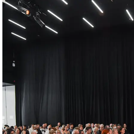
Cross-Disciplinary Strategies
Design
Industrial Design
Medienkunst
Konservierung und Restaurierung
Social Design – Arts as Urban Innovation
Sprachkunst
TransArts –Transdisziplinäre Kunst
Künstlerisches Lehramt
DJ-Set Julius Pristauz
Promotion
Doktoratsstudium der Philosophie
Doktoratsstudium der Naturwissenschaften
Doktoratsstudium der technischen Wissenschaften
Universitätslehrgänge
Art & Economy
ecm – educating/curating/managing
Bundeshymne (Einspielung)
...Mehr lesen