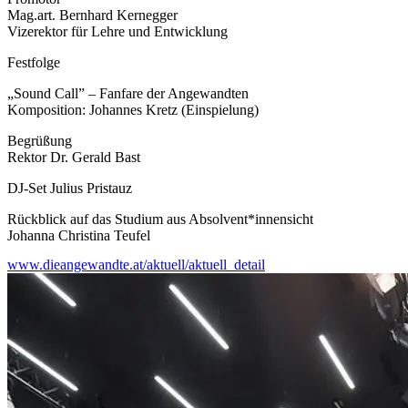
Mag.art. Bernhard Kernegger
Vizerektor für Lehre und Entwicklung
Festfolge
„Sound Call” – Fanfare der Angewandten
Komposition: Johannes Kretz (Einspielung)
Begrüßung
Rektor Dr. Gerald Bast
DJ-Set Julius Pristauz
Rückblick auf das Studium aus Absolvent*innensicht
Johanna Christina Teufel
www.dieangewandte.at/aktuell/aktuell_detail
Überreichung der Urkunden
Preisverleihung
Sponsion
Architektur
Art & Science
Bildende Kunst
Bühnengestaltung