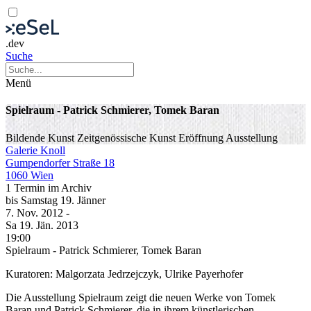
.dev
Suche
Menü
Spielraum - Patrick Schmierer, Tomek Baran
Bildende Kunst
Zeitgenössische Kunst
Eröffnung
Ausstellung
Galerie Knoll
Gumpendorfer Straße 18
1060 Wien
1 Termin im Archiv
bis
Samstag
19. Jänner
7. Nov.
2012
-
Sa
19. Jän.
2013
19:00
Spielraum - Patrick Schmierer, Tomek Baran
Kuratoren: Malgorzata Jedrzejczyk, Ulrike Payerhofer
Die Ausstellung Spielraum zeigt die neuen Werke von Tomek
Baran und Patrick Schmierer, die in ihrem künstlerischen