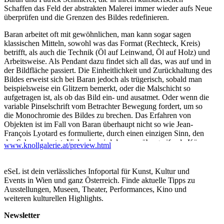
Schaffen das Feld der abstrakten Malerei immer wieder aufs Neue
überprüfen und die Grenzen des Bildes redefinieren.
Baran arbeitet oft mit gewöhnlichen, man kann sogar sagen
klassischen Mitteln, sowohl was das Format (Rechteck, Kreis)
betrifft, als auch die Technik (Öl auf Leinwand, Öl auf Holz) und
Arbeitsweise. Als Pendant dazu findet sich all das, was auf und in
der Bildfläche passiert. Die Einheitlichkeit und Zurückhaltung des
Bildes erweist sich bei Baran jedoch als trügerisch, sobald man
beispielsweise ein Glitzern bemerkt, oder die Malschicht so
aufgetragen ist, als ob das Bild ein- und ausatmet. Oder wenn die
variable Pinselschrift vom Betrachter Bewegung fordert, um so
die Monochromie des Bildes zu brechen. Das Erfahren von
Objekten ist im Fall von Baran überhaupt nicht so wie Jean-
François Lyotard es formulierte, durch einen einzigen Sinn, den
des Sehens besetzt. Vielmehr wird der raumübergreifende Körper
www.knollgalerie.at/preview.html
angesprochen. Die Körper-Bild Beziehung erscheint in seiner
Malerei auf verschiedenen Ebenen, obwohl auf den ersten Blick
das Auge verführt werden soll. Der Betrachter ist aufgefordert
eSeL ist dein verlässliches Infoportal für Kunst, Kultur und
sich in den gesamten Akt der Bildwerdung hineinzuversetzen.
Events in Wien und ganz Österreich. Finde aktuelle Tipps zu
Zerknittern, falten, verkleben, mit Farbe übergießen - all diese
Ausstellungen, Museen, Theater, Performances, Kino und
teils mit Gewalt unterfütterten Prozesse führen Baran zu seinen
weiteren kulturellen Highlights.
Werken, die wie Komplizen agieren. Der Betrachter ist im Bild,
sagte schon vor einigen Jahren Wolfgang Kemp. Bezugnehmend
Newsletter
auf die Werke Barans kann man dem nicht wiedersprechen, denn