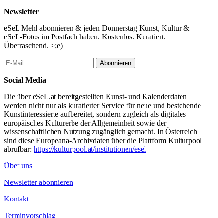
Newsletter
Wer noch mehr kreative Zeit in den Sommerferien verbringen
möchte, findet im Sommerprogramm des mumok weitere
eSeL Mehl abonnieren & jeden Donnerstag Kunst, Kultur &
Angebote rund um Zeichnen, Collage, Musik, Geschichten und
eSeL-Fotos im Postfach haben. Kostenlos. Kuratiert.
künstlerisches Experimentieren.
Überraschend. >;e)
Kinderclub
Abonnieren
Mitglieder des Kinderclubs profitieren von ermäßigten Angeboten
und erhalten Zugang zu Programmen wie dem
Social Media
KinderkunstTransporter.
Die über eSeL.at bereitgestellten Kunst- und Kalenderdaten
Workshop: Kind regulär
werden nicht nur als kuratierter Service für neue und bestehende
20,00 €
Kunstinteressierte aufbereitet, sondern zugleich als digitales
europäisches Kulturerbe der Allgemeinheit sowie der
Workshop: Kind mit mumok Kinderclub-Karte
wissenschaftlichen Nutzung zugänglich gemacht. In Österreich
15,00 €
sind diese Europeana-Archivdaten über die Plattform Kulturpool
abrufbar:
https://kulturpool.at/institutionen/esel
...Mehr lesen
Über uns
Newsletter abonnieren
Kontakt
Terminvorschlag