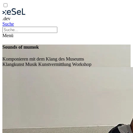
.dev
Suche
Menü
Sounds of mumok
Komponieren mit dem Klang des Museums
Klangkunst
Musik
Kunstvermittlung
Workshop