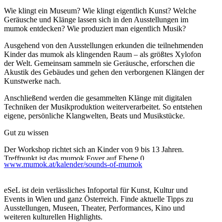
Wie klingt ein Museum? Wie klingt eigentlich Kunst? Welche
Geräusche und Klänge lassen sich in den Ausstellungen im
mumok entdecken? Wie produziert man eigentlich Musik?
Ausgehend von den Ausstellungen erkunden die teilnehmenden
Kinder das mumok als klingenden Raum – als größtes Xylofon
der Welt. Gemeinsam sammeln sie Geräusche, erforschen die
Akustik des Gebäudes und gehen den verborgenen Klängen der
Kunstwerke nach.
Anschließend werden die gesammelten Klänge mit digitalen
Techniken der Musikproduktion weiterverarbeitet. So entstehen
eigene, persönliche Klangwelten, Beats und Musikstücke.
Gut zu wissen
Der Workshop richtet sich an Kinder von 9 bis 13 Jahren.
Treffpunkt ist das mumok Foyer auf Ebene 0.
www.mumok.at/kalender/sounds-of-mumok
Jacken, Rucksäcke und andere persönliche Gegenstände können
an der Garderobe auf Ebene 0 abgegeben werden.
Wir empfehlen bequeme Kleidung, die auch schmutzig werden
eSeL ist dein verlässliches Infoportal für Kunst, Kultur und
darf.
Events in Wien und ganz Österreich. Finde aktuelle Tipps zu
Ausstellungen, Museen, Theater, Performances, Kino und
Fragen zum Workshop beantworten wir gerne per E-Mail
weiteren kulturellen Highlights.
an
kunstvermittlung@mumok.at
.