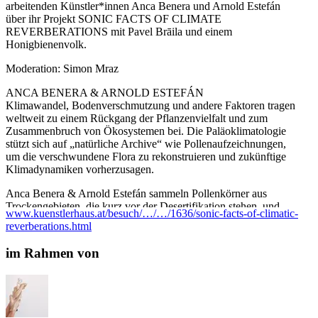
arbeitenden Künstler*innen Anca Benera und Arnold Estefán
über ihr Projekt SONIC FACTS OF CLIMATE
REVERBERATIONS mit Pavel Brāila und einem
Honigbienenvolk.
Moderation: Simon Mraz
ANCA BENERA & ARNOLD ESTEFÁN
Klimawandel, Bodenverschmutzung und andere Faktoren tragen
weltweit zu einem Rückgang der Pflanzenvielfalt und zum
Zusammenbruch von Ökosystemen bei. Die Paläoklimatologie
stützt sich auf „natürliche Archive“ wie Pollenaufzeichnungen,
um die verschwundene Flora zu rekonstruieren und zukünftige
Klimadynamiken vorherzusagen.
Anca Benera & Arnold Estefán sammeln Pollenkörner aus
Trockengebieten, die kurz vor der Desertifikation stehen, und
www.kuenstlerhaus.at/besuch/…/…/1636/sonic-facts-of-climatic-
legen so ein botanisches Archiv der verschwindenden Flora an.
reverberations.html
Diese Proben, die in Zukunft als wissenschaftliches Material
dienen könnten, spiegeln ihr Interesse an Pollen als
im Rahmen von
paläoklimatischem Indikatoren und an der zentralen Rolle von
Bestäuber*innen wie Bienen für die Erhaltung von Ökosystemen.
Das drohende Verschwinden der Bienen stellt eine existenzielle
Bedrohung für das Leben auf der Erde dar. Inspiriert von der