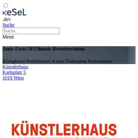
.dev
Suche
Menü
Sonic Facts Of Climatic Reverberations
Klangkunst
Performance Kunst
Diskussion
Performance
Künstlerhaus
Karlsplatz 5
1010 Wien