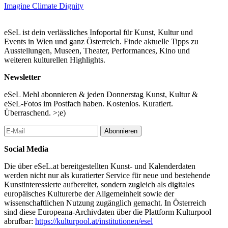
Tatsache, dass die ersten jemals aufgezeichneten Töne auf
Imagine Climate Dignity
Bienenwachszylinder geätzt wurden, greifen sie diesen Konnex
auf, um über den aktuellen ökologischen Kollaps nachzudenken.
eSeL ist dein verlässliches Infoportal für Kunst, Kultur und
Für IMAGINE CLIMATE DIGNITY arbeiten Benera & Estefán
Events in Wien und ganz Österreich. Finde aktuelle Tipps zu
mit Pavel Brăila und einem Honigbienenvolk (Apis mellifera) für
Ausstellungen, Museen, Theater, Performances, Kino und
die Herstellung einer Schallplatte aus Bienenwachs zusammen.
weiteren kulturellen Highlights.
Die von Natur aus zerbrechliche Platte kann nur einige wenige
Male abgespielt werden, da mit jeder Umdrehung eine Schicht
Newsletter
ihres materiellen Gedächtnisses abgetragen wird, bis es sich in
Stille auflöst.
eSeL Mehl abonnieren & jeden Donnerstag Kunst, Kultur &
eSeL-Fotos im Postfach haben. Kostenlos. Kuratiert.
...Mehr lesen
Überraschend. >;e)
Abonnieren
Social Media
Die über eSeL.at bereitgestellten Kunst- und Kalenderdaten
werden nicht nur als kuratierter Service für neue und bestehende
Kunstinteressierte aufbereitet, sondern zugleich als digitales
europäisches Kulturerbe der Allgemeinheit sowie der
wissenschaftlichen Nutzung zugänglich gemacht. In Österreich
sind diese Europeana-Archivdaten über die Plattform Kulturpool
abrufbar:
https://kulturpool.at/institutionen/esel