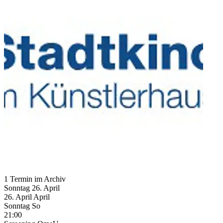
1 Termin im Archiv
Sonntag
26. April
26.
April
April
Sonntag
So
21:00