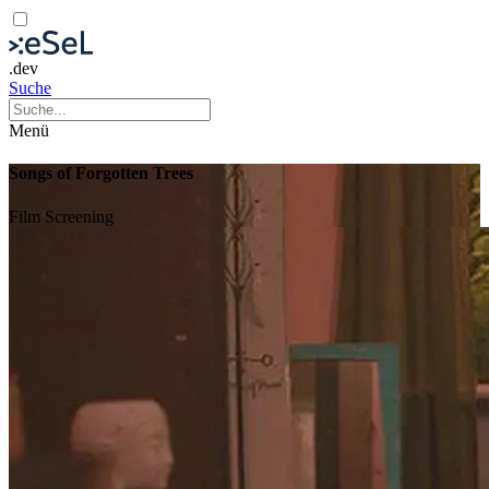
.dev
Suche
Menü
Songs of Forgotten Trees
Film
Screening