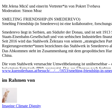
Mit Jelena Micić und einer/m Vertreter*in von Pokret Tvrðava
Moderation: Simon Mraz
SMELTING FRIENDSHIP (IN SMEDEREVO)
Smelting Friendship (in Smederevo) ist eine kollaborative, forschun
Smederevo liegt in Serbien, am Südufer der Donau, und ist seit 1913 S
Staats-Eisenbahn-Gesellschaft und von serbischen Industriellen finan
Seit 2016 wird das Stahlwerk Železara von seinem „strategischen Part
Regierungsvertreter*innen bezeichnen das Stahlwerk in Smederevo al
Das Abkommen steht im Zusammenhang mit dem geopolitischen Handel
China.
Die vom Stahlwerk verursachte Umweltbelastung ist unübersehbar –
belastetem Feinstaub (PM) ausgesetzt. Das aus Übersee nach Serbien 
www.kuenstlerhaus.at/besuch/…/…/1653/smelting-friendship-in-sme
Donau verschifft, der anfallende giftige Rotschlamm landet im Jeza
Ganze Familien sind finanziell von der Existenz des Stahlwerks abhä
im Rahmen von
vollkommen ungeschützt ausgesetzt.
Wie hoch sind die tatsächlichen Kosten einer Entwicklung, die so int
Und wer trägt die Last des „grünen“ Wandels?
...Mehr lesen
Imagine Climate Dignity