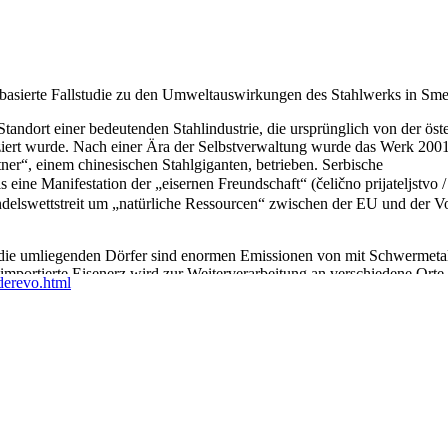
gsbasierte Fallstudie zu den Umweltauswirkungen des Stahlwerks in Sm
tandort einer bedeutenden Stahlindustrie, die ursprünglich von der öst
ziert wurde. Nach einer Ära der Selbstverwaltung wurde das Werk 2001 p
ner“, einem chinesischen Stahlgiganten, betrieben. Serbische
s eine Manifestation der „eisernen Freundschaft“ (čelično prijateljs
swettstreit um „natürliche Ressourcen“ zwischen der EU und der Vo
 die umliegenden Dörfer sind enormen Emissionen von mit Schwermeta
importierte Eisenerz wird zur Weiterverarbeitung an verschiedene Orte 
derevo.html
va-Kanal. Die Beziehung zwischen den Arbeiter*innen und dem Werk is
ngig, gleichzeitig aber auch Belastungen aufgrund fehlender Umweltst
ensiv auf Stahlproduktion ausgerichtet ist? Können wir so die Klimakri