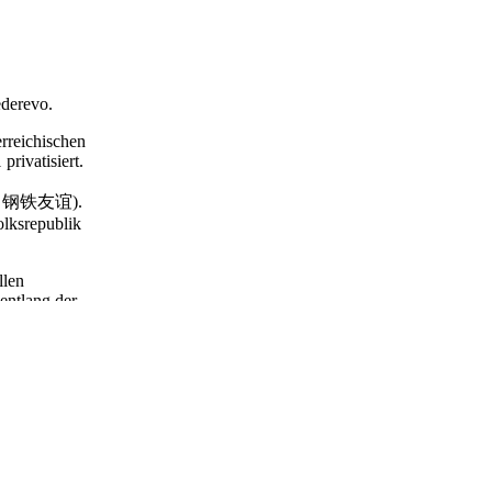
ederevo.
erreichischen
rivatisiert.
tvo / 钢铁友谊).
lksrepublik
llen
entlang der
t komplex:
andards
se überwinden?