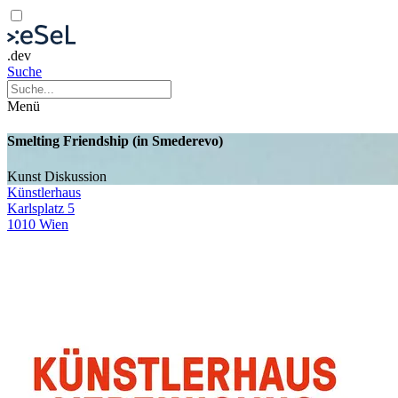
.dev
Suche
Menü
Smelting Friendship (in Smederevo)
Kunst
Diskussion
Künstlerhaus
Karlsplatz 5
1010 Wien