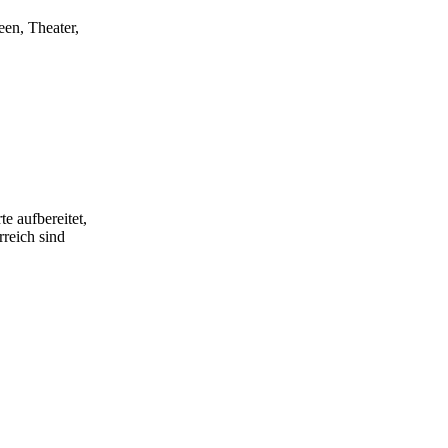
een, Theater,
e aufbereitet,
rreich sind