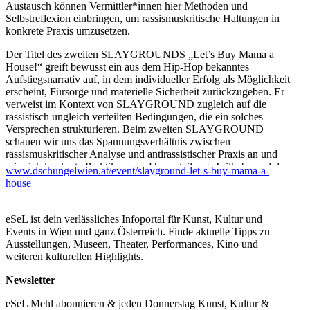
Austausch können Vermittler*innen hier Methoden und
Selbstreflexion einbringen, um rassismuskritische Haltungen in
konkrete Praxis umzusetzen.
Der Titel des zweiten SLAYGROUNDS „Let’s Buy Mama a
House!“ greift bewusst ein aus dem Hip-Hop bekanntes
Aufstiegsnarrativ auf, in dem individueller Erfolg als Möglichkeit
erscheint, Fürsorge und materielle Sicherheit zurückzugeben. Er
verweist im Kontext von SLAYGROUND zugleich auf die
rassistisch ungleich verteilten Bedingungen, die ein solches
Versprechen strukturieren. Beim zweiten SLAYGROUND
schauen wir uns das Spannungsverhältnis zwischen
rassismuskritischer Analyse und antirassistischer Praxis an und
wie sich konkrete Praktiken von Umverteilung, Teilhabe und dem
www.dschungelwien.at/event/slayground-let-s-buy-mama-a-
Abgeben von Macht übersetzen lassen.
house
Beiträge von Jugendlichen und erwachsenen Expert*innen
verschieben den Blick darauf, wer spricht, wessen Wissen zählt
eSeL ist dein verlässliches Infoportal für Kunst, Kultur und
und wie Verantwortung geteilt wird. Kunstvermittler*innen sind
Events in Wien und ganz Österreich. Finde aktuelle Tipps zu
eingeladen, eigene Positionen zu reflektieren und gemeinsam zu
Ausstellungen, Museen, Theater, Performances, Kino und
erkunden, wie Austausch und Partizipation tatsächlich wirken. Im
weiteren kulturellen Highlights.
Fokus steht die Frage, wie sich rassismuskritische Haltungen in
konkrete pädagogische, kuratorische und institutionelle
Newsletter
Entscheidungen übersetzen lassen.
eSeL Mehl abonnieren & jeden Donnerstag Kunst, Kultur &