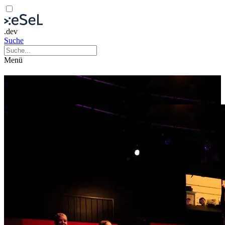
.dev
Suche
Menü
Slayground
Theorie
Zivilgesellschaft
Diskussion