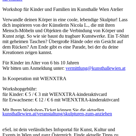
Workshop für Kinder und Familien im Kunsthalle Wien Atelier
Verwandle deinen Körper in eine coole, lebendige Skulptur! Lass
dich inspirieren von der Künstlerin Nicola L., die mit ihren
Mensch-Möbeln und Objekten die Verbindung von Körper und
Kunst zeigt. So wie sie baust du tragbare Kunstwerke. Ein T-Shirt
mit geheimen Taschen? Übergroße Hände oder ein Gesicht auf
dem Rücken? Am Ende gibt es eine Parade, bei der du deine
Kreationen zeigen kannst.
Für Kinder im Alter von 6 bis 10 Jahren
Wir bitten um Anmeldung unter:
vermittlung@kunsthallewien.at
In Kooperation mit WIENXTRA
Workshopgebühr:
für Kinder: € 5 / € 3 mit WIENXTRA-kinderaktivcard
für Erwachsene: € 12 / € 6 mit WIENXTRA-kinderaktivcard
Mit Ihrem Workshop-Ticket können Sie die aktuellen
kunsthallewien.at/veranstaltung/skulpturen-zum-anziehen
Ausstellungen der Kunsthalle Wien kostenlos besuchen.
...Mehr lesen
eSeL ist dein verlässliches Infoportal für Kunst, Kultur und
Events in Wien und ganz Österreich. Finde aktuelle Tipps zu