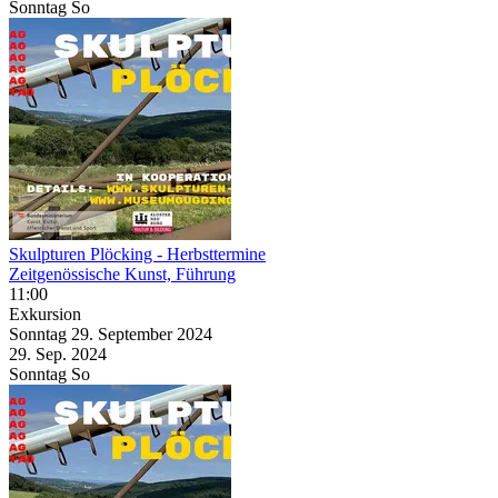
Sonntag
So
Skulpturen Plöcking
- Herbsttermine
Zeitgenössische Kunst, Führung
11:00
Exkursion
Sonntag
29. September
2024
29. Sep.
2024
Sonntag
So