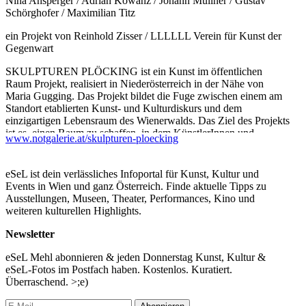
Nina Ansperger / Adrian Kowanz / Johann Müllner / Gustav
Schörghofer / Maximilian Titz
ein Projekt von Reinhold Zisser / LLLLLL Verein für Kunst der
Gegenwart
SKULPTUREN PLÖCKING ist ein Kunst im öffentlichen
Raum Projekt, realisiert in Niederösterreich in der Nähe von
Maria Gugging. Das Projekt bildet die Fuge zwischen einem am
Standort etablierten Kunst- und Kulturdiskurs und dem
einzigartigen Lebensraum des Wienerwalds. Das Ziel des Projekts
ist es, einen Raum zu schaffen, in dem KünstlerInnen und
www.notgalerie.at/skulpturen-ploecking
BesucherInnen gemeinsam die Interaktion zwischen Kunst und
Natur erleben können.
eSeL ist dein verlässliches Infoportal für Kunst, Kultur und
Die Plöcking verbindet über eine Anhöhe verlaufend, auf einer
Events in Wien und ganz Österreich. Finde aktuelle Tipps zu
Länge von knapp vier Kilometern Maria Gugging mit
Ausstellungen, Museen, Theater, Performances, Kino und
Hintersdorf. Vom höchsten Punkt eröffnet sich der Ausblick über
weiteren kulturellen Highlights.
Klosterneuburg, bis nach Wien und die dahinter liegenden
Windräder im Marchfeld. Auf diesem Weg werden in der ersten
Newsletter
Projektphase fünf Skulpturen von sechs KünstlerInnen installiert.
eSeL Mehl abonnieren & jeden Donnerstag Kunst, Kultur &
URSPRUNG UND ZUKUNFT des Projekts gehen einerseits
eSeL-Fotos im Postfach haben. Kostenlos. Kuratiert.
auf Kunstprojekte im öffentlichen Raum zurück, die 2015 mit
Überraschend. >;e)
dem Projekt der Notgalerie ihren Anfang nahmen und über einen
Zeitraum von knapp 10 Jahren ein Netzwerk nationaler und