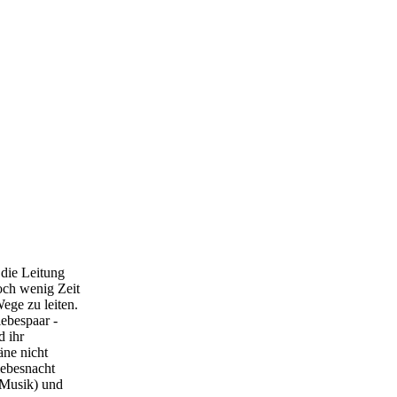
 die Leitung
noch wenig Zeit
ege zu leiten.
ebespaar -
d ihr
äne nicht
iebesnacht
(Musik) und