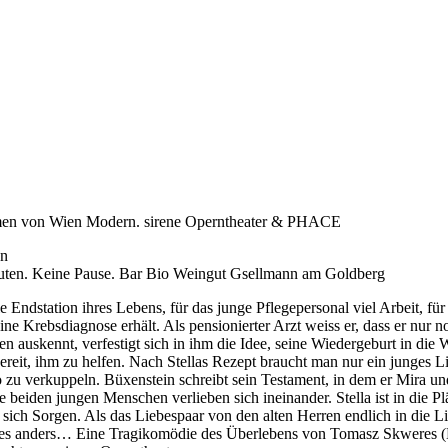
 von Wien Modern. sirene Operntheater & PHACE
en
Minuten. Keine Pause. Bar Bio Weingut Gsellmann am Goldberg
Endstation ihres Lebens, für das junge Pflegepersonal viel Arbeit, für
ne Krebsdiagnose erhält. Als pensionierter Arzt weiss er, dass er nur 
n auskennt, verfestigt sich in ihm die Idee, seine Wiedergeburt in die W
eit, ihm zu helfen. Nach Stellas Rezept braucht man nur ein junges Li
o zu verkuppeln. Büxenstein schreibt sein Testament, in dem er Mira un
ie beiden jungen Menschen verlieben sich ineinander. Stella ist in die Pl
 sich Sorgen. Als das Liebespaar von den alten Herren endlich in die L
mt es anders… Eine Tragikomödie des Überlebens von Tomasz Skweres 