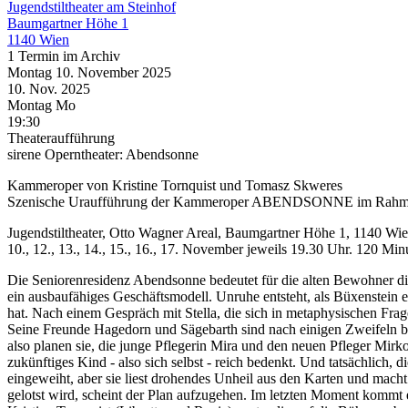
Jugendstiltheater am Steinhof
Baumgartner Höhe 1
1140 Wien
1 Termin im Archiv
Montag
10. November
2025
10. Nov.
2025
Montag
Mo
19:30
Theateraufführung
sirene Operntheater: Abendsonne
Kammeroper von Kristine Tornquist und Tomasz Skweres
Szenische Uraufführung der Kammeroper ABENDSONNE im Rahmen
Jugendstiltheater, Otto Wagner Areal, Baumgartner Höhe 1, 1140 Wi
10., 12., 13., 14., 15., 16., 17. November jeweils 19.30 Uhr. 120 
Die Seniorenresidenz Abendsonne bedeutet für die alten Bewohner die 
ein ausbaufähiges Geschäftsmodell. Unruhe entsteht, als Büxenstein ei
hat. Nach einem Gespräch mit Stella, die sich in metaphysischen Frage
Seine Freunde Hagedorn und Sägebarth sind nach einigen Zweifeln ber
also planen sie, die junge Pflegerin Mira und den neuen Pfleger Mirk
zukünftiges Kind - also sich selbst - reich bedenkt. Und tatsächlich, d
eingeweiht, aber sie liest drohendes Unheil aus den Karten und macht
gelotst wird, scheint der Plan aufzugehen. Im letzten Moment kom