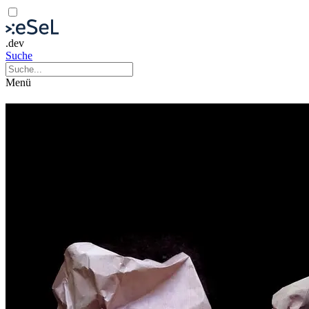
.dev
Suche
Menü
sirene Operntheater: Abendsonne
Musik
Theater
Theateraufführung