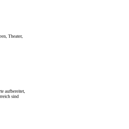
een, Theater,
e aufbereitet,
rreich sind