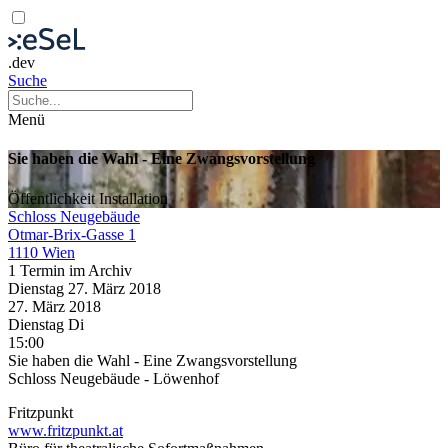
.dev
Suche
Menü
Sie haben die Wahl - Eine Zwangsvorstellung
Öffentlichkeit
Installation
Schloss Neugebäude
Otmar-Brix-Gasse 1
1110 Wien
1 Termin im Archiv
Dienstag
27. März
2018
27. März
2018
Dienstag
Di
15:00
Sie haben die Wahl - Eine Zwangsvorstellung
Schloss Neugebäude - Löwenhof
Fritzpunkt
www.fritzpunkt.at