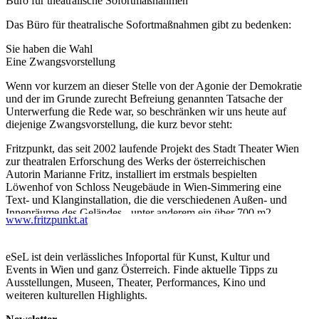
Büro für theatralische Sofortmaßnahmen
Das Büro für theatralische Sofortmaßnahmen gibt zu bedenken:
Sie haben die Wahl
Eine Zwangsvorstellung
Wenn vor kurzem an dieser Stelle von der Agonie der Demokratie
und der im Grunde zurecht Befreiung genannten Tatsache der
Unterwerfung die Rede war, so beschränken wir uns heute auf
diejenige Zwangsvorstellung, die kurz bevor steht:
Fritzpunkt, das seit 2002 laufende Projekt des Stadt Theater Wien
zur theatralen Erforschung des Werks der österreichischen
Autorin Marianne Fritz, installiert im erstmals bespielten
Löwenhof von Schloss Neugebäude in Wien-Simmering eine
Text- und Klanginstallation, die die verschiedenen Außen- und
Innenräume des Geländes - unter anderem ein über 700 m2
www.fritzpunkt.at
großes ehemaliges Ballspielhaus - mit Texten aus dem Roman
Naturgemäß I von Marianne Fritz beschallt.
eSeL ist dein verlässliches Infoportal für Kunst, Kultur und
In Zusammenarbeit mit Wolfgang Musil vom Institut für
Events in Wien und ganz Österreich. Finde aktuelle Tipps zu
Komposition und Elektroakustik der Universität für Musik und
Ausstellungen, Museen, Theater, Performances, Kino und
Darstellende Kunst Wien wurde ein ortsspezifisches,
weiteren kulturellen Highlights.
ineinandergreifendes Beschallungs- und Bespielungskonzept
entwickelt. Die von den drei Schauspielerinnen und