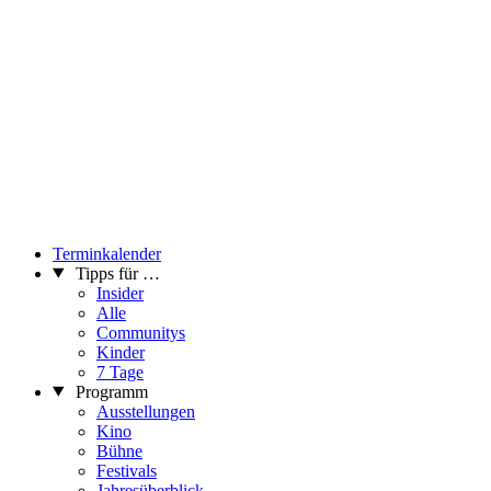
Die Festung - Teil 4b
Fritzpunkt wird gefördert von der MA7 Kultur der Stadt Wien
...Mehr lesen
Terminkalender
Tipps für …
Insider
Alle
Communitys
Kinder
7 Tage
Programm
Ausstellungen
Kino
Bühne
Festivals
Jahresüberblick