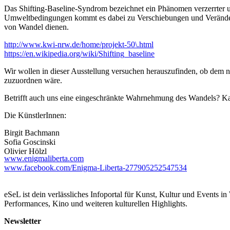
Das Shifting-Baseline-Syndrom bezeichnet ein Phänomen verzerrter
Umweltbedingungen kommt es dabei zu Verschiebungen und Verände
von Wandel dienen.
http://www.kwi-nrw.de/home/projekt-50\.html
https://en.wikipedia.org/wiki/Shifting_baseline
Wir wollen in dieser Ausstellung versuchen herauszufinden, ob dem 
zuzuordnen wäre.
Betrifft auch uns eine eingeschränkte Wahrnehmung des Wandels? K
Die KünstlerInnen:
Birgit Bachmann
Sofia Goscinski
Olivier Hölzl
www.enigmaliberta.com
Andreas Nader
www.facebook.com/Enigma-Liberta-277905252547534
Andrew Rinkhy
Stephan Schwarz
Christina Tsilidis
eSeL ist dein verlässliches Infoportal für Kunst, Kultur und Events i
Performances, Kino und weiteren kulturellen Highlights.
setzen sich mit diesem Thema auseinander.
Newsletter
Ab 23. Juli werden Videoinstallationen, Fotoarbeiten, Malerei, Soundi