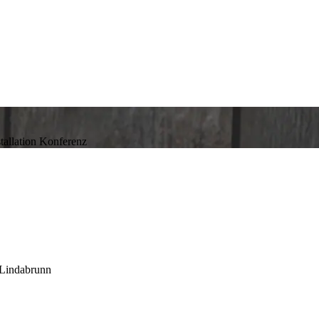
stallation
Konferenz
-Lindabrunn