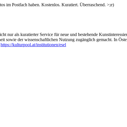
s im Postfach haben. Kostenlos. Kuratiert. Überraschend. >;e)
 Plattensammlung beglücken und uns als MadMax der Jahrtausendwende 
die Zukunft zu riskieren… Das Gelände steht auf solidem Fels und man
ht nur als kuratierter Service für neue und bestehende Kunstinteressiert
heit sowie der wissenschaftlichen Nutzung zugänglich gemacht. In Öste
mmt das Weingut Martin Gamp.
:
https://kulturpool.at/institutionen/esel