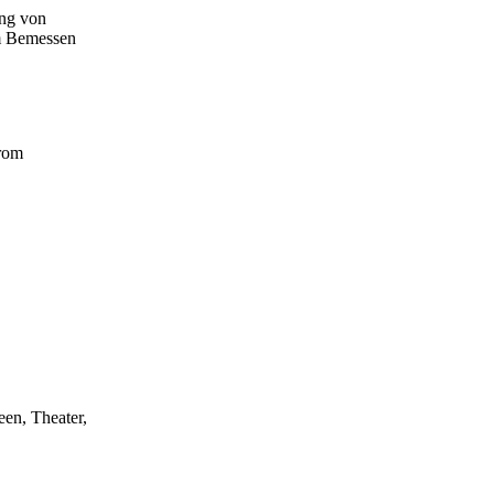
ung von
m Bemessen
drom
een, Theater,
en. Einen