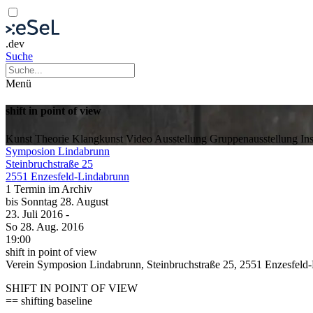
.dev
Suche
Menü
shift in point of view
Kunst
Theorie
Klangkunst
Video
Ausstellung
Gruppenausstellung
In
Symposion Lindabrunn
Steinbruchstraße 25
2551 Enzesfeld-Lindabrunn
1 Termin im Archiv
bis
Sonntag
28. August
23. Juli
2016
-
So
28. Aug.
2016
19:00
shift in point of view
Verein Symposion Lindabrunn, Steinbruchstraße 25, 2551 Enzesfeld
SHIFT IN POINT OF VIEW
== shifting baseline