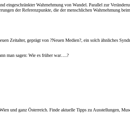
 und eingeschränkter Wahrnehmung von Wandel. Parallel zur Veränder
rungen der Referenzpunkte, die der menschlichen Wahrnehmung bei
neuen Zeitalter, geprägt von ?Neuen Medien?, ein solch ähnliches Syn
ann man sagen: Wie es früher war….?
n Wien und ganz Österreich. Finde aktuelle Tipps zu Ausstellungen, Mus
nstallationen… gezeigt, die uns ein Stück in die Zukunft begleiten soll