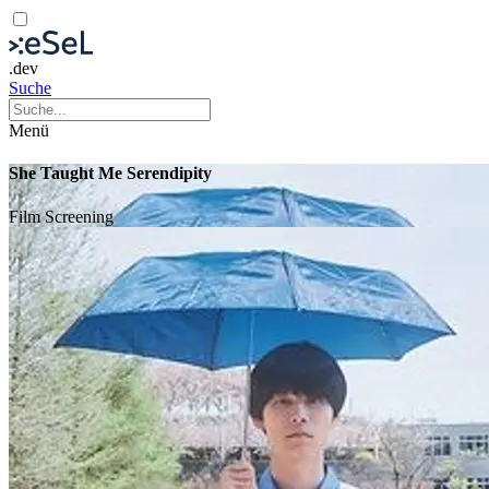
.dev
Suche
Menü
She Taught Me Serendipity
Film
Screening