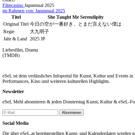
Filmcasino
Japannual 2025
im Rahmen von:
Japannual 2025
Titel
She Taught Me Serendipity
Original Titel
今日の空が一番好き、とまだ言えない僕は
Regie
大九明子
Jahr & Land
2025 JP
Liebesfilm, Drama
(TMDB)
eSeL ist dein verlässliches Infoportal für Kunst, Kultur und Events i
Performances, Kino und weiteren kulturellen Highlights.
Newsletter
eSeL Mehl abonnieren & jeden Donnerstag Kunst, Kultur & eSeL-Foto
Abonnieren
Social Media
Die über eSeL.at bereitgestellten Kunst- und Kalenderdaten werden nic