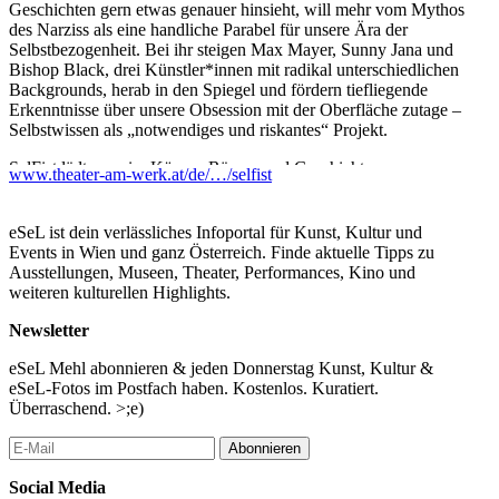
Geschichten gern etwas genauer hinsieht, will mehr vom Mythos
des Narziss als eine handliche Parabel für unsere Ära der
Selbstbezogenheit. Bei ihr steigen Max Mayer, Sunny Jana und
Bishop Black, drei Künstler*innen mit radikal unterschiedlichen
Backgrounds, herab in den Spiegel und fördern tiefliegende
Erkenntnisse über unsere Obsession mit der Oberfläche zutage –
Selbstwissen als „notwendiges und riskantes“ Projekt.
SelFist lädt uns ein, Körper, Räume und Geschichten
www.theater-am-werk.at/de/…/selfist
auseinanderzunehmen, als wären sie Puzzleteile, die wir
absichtlich falsch zusammensetzen – so lange, bis die
Wahrnehmung selbst zu knistern beginnt und die gewohnte
eSeL ist dein verlässliches Infoportal für Kunst, Kultur und
Mechanik der Bedeutungen kurz innehält. Ein Moment, in dem
Events in Wien und ganz Österreich. Finde aktuelle Tipps zu
das Selbst sich neu erfindet oder zumindest erkennt, wie brüchig
Ausstellungen, Museen, Theater, Performances, Kino und
es eigentlich ist. Die Produktion, die Tambwes langjährige
weiteren kulturellen Highlights.
Beschäftigung mit den Arbeiten des französischen Philosophen
Roland Barthes fortsetzt, feierte im Sommer 2025 im Rahmen
Newsletter
von ImPulsTanz seine Uraufführung und ist jetzt am Theater am
Werk zu sehen.
eSeL Mehl abonnieren & jeden Donnerstag Kunst, Kultur &
eSeL-Fotos im Postfach haben. Kostenlos. Kuratiert.
...Mehr lesen
Überraschend. >;e)
Abonnieren
Social Media