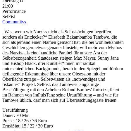
Dienstag
Di
21:00
Performance
SelFist
Communitys
„Was, wenn wir Narziss nicht als Selbstsüchtigen begriffen,
sondern als Entdecker?“ Elisabeth Bakambamba Tambwe, die
sich als jemand einen Namen gemacht hat, die bei wohlbekannten
Geschichten gern etwas genauer hinsieht, will mehr vom Mythos
des Narziss als eine handliche Parabel für unsere Ära der
Selbstbezogenheit. Stattdessen steigen Max Mayer, Sunny Jana
und Bishop Black, drei Künstler*innen mit radikal
unterschiedlichen Backgrounds, herab in den Spiegel und fördern
tiefliegende Erkenntnisse über unsere Obsession mit der
Oberfläche zutage – Selbstwissen als „notwendiges und
riskantes“ Projekt. SelFist, das Tambwes langjährige
Beschäftigung mit den Arbeiten Roland Barthes’ fortsetzt, feiert
im Rahmen von ImPulsTanz seine Uraufführung – und wie für
Tambwe üblich, darf man sich auf Überraschungsgäste freuen.
Uraufführung
Dauer: 70 Min
Preise: 18 / 26 / 36 Euro
Ermäßigt: 15 / 22 / 30 Euro