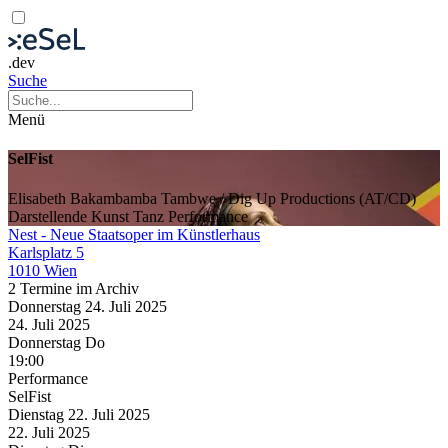
.dev
Suche
Menü
SelFist
Elisabeth Bakambamba Tambwe / Dig Up Productions (AT/CD)
Darstellende Kunst
Tanz
Performance
Nest - Neue Staatsoper im Künstlerhaus
Karlsplatz 5
1010 Wien
2 Termine im Archiv
Donnerstag
24. Juli
2025
24. Juli
2025
Donnerstag
Do
19:00
Performance
SelFist
Dienstag
22. Juli
2025
22. Juli
2025