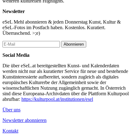
weiteren kulturellen Highlights.
zwar Behauptungen aufstellt, diese aber nichts Abschließendes,
Endgültiges an sich haben, sondern zur Auseinandersetzung, zur
Newsletter
Kommunikation einladen und auffordern.
eSeL Mehl abonnieren & jeden Donnerstag Kunst, Kultur &
Das Prinzip der Kunst ist jenes der Offenheit, bei der die einem
eSeL-Fotos im Postfach haben. Kostenlos. Kuratiert.
Kunstwerk innewohnende Wirkungsmacht erst in der
Überraschend. >;e)
Beschäftigung mit ihm Stärke und Richtung erhält. Kunst wird
definiert durch Ambiguität. Im Umgang mit ihr lernt man den
Abonnieren
Umgang mit Mehrdeutigkeit und Unsicherheit - eine
Qualifikation, die heute notwendiger denn je erscheint, wo
Social Media
allerorten Demagogen und Populisten dem Volk weismachen
Die über eSeL.at bereitgestellten Kunst- und Kalenderdaten
wollen, komplexe Probleme mit einfachen und eindimensionalen
werden nicht nur als kuratierter Service für neue und bestehende
Antworten lösen zu können.
Kunstinteressierte aufbereitet, sondern zugleich als digitales
Gerade unsere Wissensgesellschaft, die trotz des dramatisch
europäisches Kulturerbe der Allgemeinheit sowie der
gestiegenen Volumens an digital gespeichertem und theoretisch
wissenschaftlichen Nutzung zugänglich gemacht. In Österreich
verfügbarem Spezialwissen immer weniger in der Lage scheint,
sind diese Europeana-Archivdaten über die Plattform Kulturpool
die drängenden und hochkomplexen Herausforderungen unserer
abrufbar:
https://kulturpool.at/institutionen/esel
Zeit in der notwendigen Geschwindigkeit zu bewältigen, braucht
Über uns
die Fähigkeit zur nichtlinearen, multiperspektivischen Sicht auf
die Welt. Der Blick, welcher diese Sichtweise ermöglicht, ist der
Newsletter abonnieren
Blick der KünstlerInnen und jener, die es gewohnt sind, sich mit
Kunst auseinanderzusetzen.
Kontakt
Gerald Bast