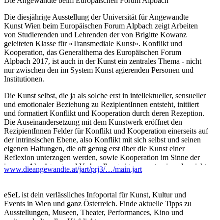
Die Angewandte beim Europäischen Forum Alpbach
Die diesjährige Ausstellung der Universität für Angewandte
Kunst Wien beim Europäischen Forum Alpbach zeigt Arbeiten
von Studierenden und Lehrenden der von Brigitte Kowanz
geleiteten Klasse für »Transmediale Kunst«. Konflikt und
Kooperation, das Generalthema des Europäischen Forum
Alpbach 2017, ist auch in der Kunst ein zentrales Thema - nicht
nur zwischen den im System Kunst agierenden Personen und
Institutionen.
Die Kunst selbst, die ja als solche erst in intellektueller, sensueller
und emotionaler Beziehung zu RezipientInnen entsteht, initiiert
und formatiert Konflikt und Kooperation durch deren Rezeption.
Die Auseinandersetzung mit dem Kunstwerk eröffnet den
RezipientInnen Felder für Konflikt und Kooperation einerseits auf
der intrinsischen Ebene, also Konflikt mit sich selbst und seinen
eigenen Haltungen, die oft genug erst über die Kunst einer
Reflexion unterzogen werden, sowie Kooperation im Sinne der
inneren Abwägung und Verhandlung eigener, untereinander nicht
www.dieangewandte.at/jart/prj3/…/main.jart
immer kompatibler Werteskalen. Andererseits kommuniziert
Kunst, wie Herbert Marcuse sagte, auch Wahrheiten, die sonst in
keiner anderen Sprache kommunizierbar sind. Dadurch ist sie
eSeL ist dein verlässliches Infoportal für Kunst, Kultur und
auch in der Lage, soziale Prozesse auf eine Art in Gang zu setzen,
Events in Wien und ganz Österreich. Finde aktuelle Tipps zu
die Konfliktlinien decouvriert und dennoch Raum für
Ausstellungen, Museen, Theater, Performances, Kino und
konstruktives Handeln, für Kooperation schafft; weil die Kunst