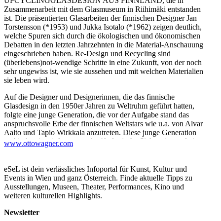
UPCYCLINGGLASDESIGN AUS FINNLAND, die in
Zusammenarbeit mit dem Glasmuseum in Riihimäki entstanden
ist. Die präsentierten Glasarbeiten der finnischen Designer Jan
Torstensson (*1953) und Jukka Isotalo (*1962) zeigen deutlich,
welche Spuren sich durch die ökologischen und ökonomischen
Debatten in den letzten Jahrzehnten in die Material-Anschauung
eingeschrieben haben. Re-Design und Recycling sind
(überlebens)not-wendige Schritte in eine Zukunft, von der noch
sehr ungewiss ist, wie sie aussehen und mit welchen Materialien
sie leben wird.
Auf die Designer und Designerinnen, die das finnische
Glasdesign in den 1950er Jahren zu Weltruhm geführt hatten,
folgte eine junge Generation, die vor der Aufgabe stand das
anspruchsvolle Erbe der finnischen Weltstars wie u.a. von Alvar
Aalto und Tapio Wirkkala anzutreten. Diese junge Generation
verbindet eine tief verwurzelte ökologische Sichtweise und ein
www.ottowagner.com
starkes individuelles Verantwortungsbewusstsein für die Zukunft
unseres Planeten. In den 1960er Jahren entstand in den USA die
‚Studioglasbewegung’, welche ein Ausdruck individueller
eSeL ist dein verlässliches Infoportal für Kunst, Kultur und
beruflicher und künstlerischer Freiheit war, da die Werke nun in
Events in Wien und ganz Österreich. Finde aktuelle Tipps zu
kleinen Studios selbsthergestellt wurden. Jan Torstensson und
Ausstellungen, Museen, Theater, Performances, Kino und
Jukka Isotalo haben das Recycling von Glas zur Grundlage ihrer
weiteren kulturellen Highlights.
Designs gemacht.
Newsletter
Jan Torstenssons Glasarbeiten