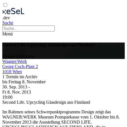
.dev
Suche
Menü
Second Life. Upcycling Glasdesign aus Finnland
Design
Eröffnung
Wagner:Werk
Georg Coch-Platz 2
1018 Wien
1 Termin im Archiv
bis
Freitag
8. November
30. Sep.
2013
-
Fr
8. Nov.
2013
19:00
Second Life. Upcycling Glasdesign aus Finnland
Im Rahmen seines Schwerpunktprogramms Design zeigt das
WAGNER:WERK Museum Postsparkasse vom 1. Oktober bis 8.
November 2013 die Ausstellung SECOND LIFE.