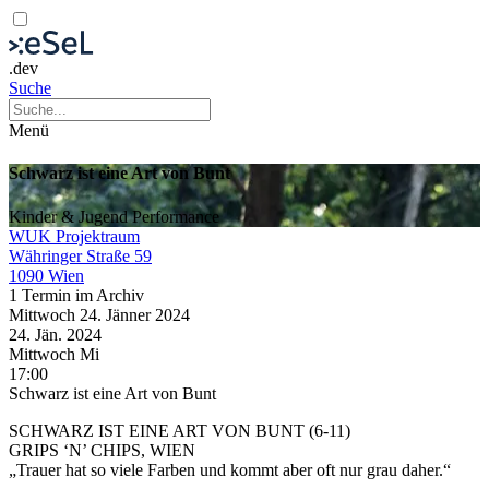
.dev
Suche
Menü
Schwarz ist eine Art von Bunt
Kinder & Jugend
Performance
WUK Projektraum
Währinger Straße 59
1090 Wien
1 Termin im Archiv
Mittwoch
24. Jänner
2024
24. Jän.
2024
Mittwoch
Mi
17:00
Schwarz ist eine Art von Bunt
SCHWARZ IST EINE ART VON BUNT (6-11)
GRIPS ‘N’ CHIPS, WIEN
„Trauer hat so viele Farben und kommt aber oft nur grau daher.“