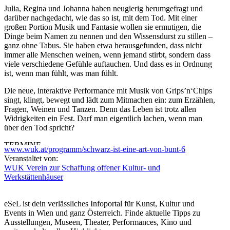
Julia, Regina und Johanna haben neugierig herumgefragt und
darüber nachgedacht, wie das so ist, mit dem Tod. Mit einer
großen Portion Musik und Fantasie wollen sie ermutigen, die
Dinge beim Namen zu nennen und den Wissensdurst zu stillen –
ganz ohne Tabus. Sie haben etwa herausgefunden, dass nicht
immer alle Menschen weinen, wenn jemand stirbt, sondern dass
viele verschiedene Gefühle auftauchen. Und dass es in Ordnung
ist, wenn man fühlt, was man fühlt.
Die neue, interaktive Performance mit Musik von Grips’n‘Chips
singt, klingt, bewegt und lädt zum Mitmachen ein: zum Erzählen,
Fragen, Weinen und Tanzen. Denn das Leben ist trotz allen
Widrigkeiten ein Fest. Darf man eigentlich lachen, wenn man
über den Tod spricht?
TERMINE
www.wuk.at/programm/schwarz-ist-eine-art-von-bunt-6
Mi. 24. Jänner 17.00 Uhr (Premiere)
Veranstaltet von:
Do. 25. Jänner 10.00 Uhr
WUK Verein zur Schaffung offener Kultur- und
Fr. 26. Jänner 10.00 Uhr
Werkstättenhäuser
Sa. 27. Jänner 16.00 Uhr
So. 28. Jänner 11.00 Uhr (Matinee)
eSeL ist dein verlässliches Infoportal für Kunst, Kultur und
...Mehr lesen
Events in Wien und ganz Österreich. Finde aktuelle Tipps zu
Ausstellungen, Museen, Theater, Performances, Kino und