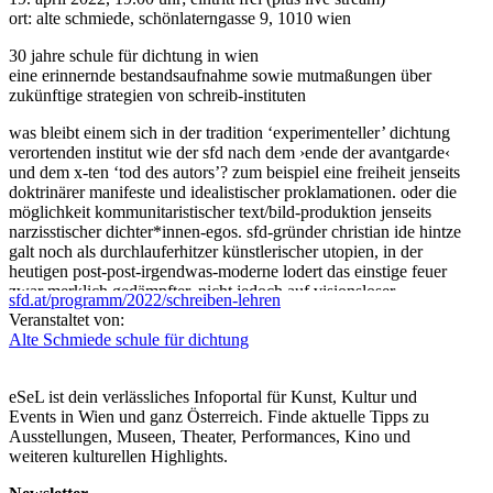
ort: alte schmiede, schönlaterngasse 9, 1010 wien
30 jahre schule für dichtung in wien
eine erinnernde bestandsaufnahme sowie mutmaßungen über
zukünftige strategien von schreib-instituten
was bleibt einem sich in der tradition ‘experimenteller’ dichtung
verortenden institut wie der sfd nach dem ›ende der avantgarde‹
und dem x-ten ‘tod des autors’? zum beispiel eine freiheit jenseits
doktrinärer manifeste und idealistischer proklamationen. oder die
möglichkeit kommunitaristischer text/bild-produktion jenseits
narzisstischer dichter*innen-egos. sfd-gründer christian ide hintze
galt noch als durchlauferhitzer künstlerischer utopien, in der
heutigen post-post-irgendwas-moderne lodert das einstige feuer
zwar merklich gedämpfter, nicht jedoch auf visionsloser
sfd.at/programm/2022/schreiben-lehren
sparflamme. am ende bleiben uns immer noch aufladbare
Veranstaltet von:
individuelle mythologien. und zur not herbert achternbusch: wenn
Alte Schmiede
schule für dichtung
wir schon keine chance haben, dann sollten wir sie wenigstens
nutzen.
eSeL ist dein verlässliches Infoportal für Kunst, Kultur und
es diskutieren: bodo hell, orhan kipcak, teresa präauer und
Events in Wien und ganz Österreich. Finde aktuelle Tipps zu
ferdinand schmatz
Ausstellungen, Museen, Theater, Performances, Kino und
moderation: fritz ostermayer
weiteren kulturellen Highlights.
bodo hell, *1943, lebt in wien und am dachstein. prosa, theater,