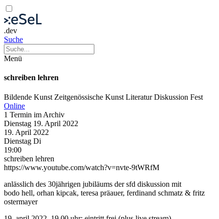
.dev
Suche
Menü
schreiben lehren
Bildende Kunst
Zeitgenössische Kunst
Literatur
Diskussion
Fest
Online
1 Termin im Archiv
Dienstag
19. April
2022
19. April
2022
Dienstag
Di
19:00
schreiben lehren
https://www.youtube.com/watch?v=nvte-9tWRfM
anlässlich des 30jährigen jubiläums der sfd diskussion mit
bodo hell, orhan kipcak, teresa präauer, ferdinand schmatz & fritz
ostermayer
19. april 2022, 19.00 uhr; eintritt frei (plus live stream)