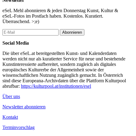
Newsletter
hörspiele, schrift im öffentlichen raum, text-musik-performances –
jüngst u.a.: ötzi 1991991 (2019); erste sfd-klasse 1994, zuletzt
eSeL Mehl abonnieren & jeden Donnerstag Kunst, Kultur &
almklasse 2018.
eSeL-Fotos im Postfach haben. Kostenlos. Kuratiert.
Überraschend. >;e)
orhan kipcak, *1957; mediendesigner, multimedia-autor; prof. für
mediendesign, fh-joanneum, graz; mitbegründung, heute lehre am
Abonnieren
institut für sprachkunst. 1997 mitentwicklung virtuelle sfd-
akademie, seither zahlreiche gem. projekte. sfd-klassen u.a. böse
Social Media
stimmen – mikro-hörstücke.
Die über eSeL.at bereitgestellten Kunst- und Kalenderdaten
teresa präauer, *1979; romane, essays, theatertexte, zeichnungen
werden nicht nur als kuratierter Service für neue und bestehende
u.a. zuletzt: das glück ist eine bohne (2021); lehrte als
Kunstinteressierte aufbereitet, sondern zugleich als digitales
gastprofessorin an der fu berlin, am grinnell college (usa) u.a. sfd-
europäisches Kulturerbe der Allgemeinheit sowie der
klassen u.a. gaga macht dada – eine klasse für kratzen und
wissenschaftlichen Nutzung zugänglich gemacht. In Österreich
schreiben, advenire – online.
sind diese Europeana-Archivdaten über die Plattform Kulturpool
abrufbar:
https://kulturpool.at/institutionen/esel
ferdinand schmatz, *1953; dichter, 2012–2020 vorstand institut
für sprachkunst. zuletzt: das gehörte feuer. orphische skizzen
Über uns
(2016); bereits 1992 sfd-klasse das gedicht, weiters die klasse die
theorie des schreibens u.a.
Newsletter abonnieren
fritz ostermayer, *1956; autor, musiker, performer, regisseur,
Kontakt
radiomacher; seit 2012 künstlerischer leiter der sfd.
Terminvorschlag
...Mehr lesen