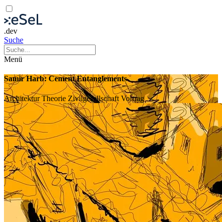
.dev
Suche
Menü
Samir Harb: Cement Entanglements
Architektur
Theorie
Zivilgesellschaft
Vortrag