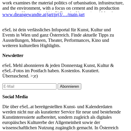
work examines the material politics of urbanisation, infrastructure,
and the environment, with a focus on cement and its production
networks. He completed his PhD at the University of Manchester
www.dieangewandte.at/jart/prj3/…/main.jart
on how cement shapes urban and territorial transformations in
Palestine, linking production to questions of sovereignty and
political autonomy. As a postdoctoral researcher in Berlin, he
eSeL ist dein verlässliches Infoportal für Kunst, Kultur und
extended this research to European cement industries, net-zero
Events in Wien und ganz Österreich. Finde aktuelle Tipps zu
CO₂ agendas, and the political ecology of decarbonisation. Harb
Ausstellungen, Museen, Theater, Performances, Kino und
is also an artist whose graphic novels and mappings visualise
weiteren kulturellen Highlights.
complex spatial and political processes internationally.
Newsletter
Studio Space Popular in collaboration with Österreichische
Gesellschaft für Architektur. Moderated by Anousheh Kehar /
eSeL Mehl abonnieren & jeden Donnerstag Kunst, Kultur &
Studio SPoP, Nina Kolowratnik /ÖGFA
eSeL-Fotos im Postfach haben. Kostenlos. Kuratiert.
Überraschend. >;e)
The event is hybrid: To attend online, please register at
studio.space.popular@uni-ak.ac.at
Abonnieren
...Mehr lesen
Social Media
Die über eSeL.at bereitgestellten Kunst- und Kalenderdaten
werden nicht nur als kuratierter Service für neue und bestehende
Kunstinteressierte aufbereitet, sondern zugleich als digitales
europäisches Kulturerbe der Allgemeinheit sowie der
wissenschaftlichen Nutzung zugänglich gemacht. In Österreich