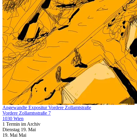
Angewandte Expositur Vordere Zollamtstraße
Vordere Zollamtsstraße 7
1030 Wien
1 Termin im Archiv
Dienstag
19. Mai
19.
Mai
Mai