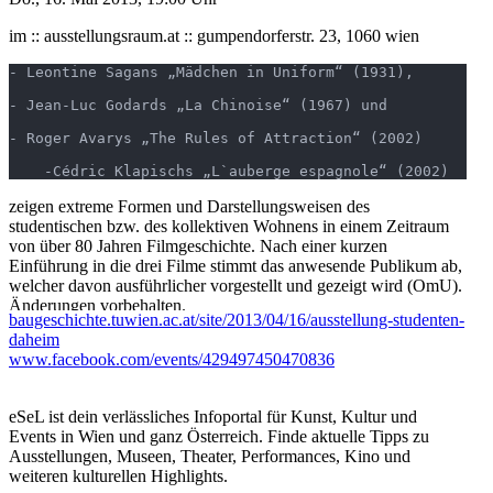
im :: ausstellungsraum.at :: gumpendorferstr. 23, 1060 wien
- Leontine Sagans „Mädchen in Uniform“ (1931), 

- Jean-Luc Godards „La Chinoise“ (1967) und 

- Roger Avarys „The Rules of Attraction“ (2002) 

zeigen extreme Formen und Darstellungsweisen des
studentischen bzw. des kollektiven Wohnens in einem Zeitraum
von über 80 Jahren Filmgeschichte. Nach einer kurzen
Einführung in die drei Filme stimmt das anwesende Publikum ab,
welcher davon ausführlicher vorgestellt und gezeigt wird (OmU).
Änderungen vorbehalten.
baugeschichte.tuwien.ac.at/site/2013/04/16/ausstellung-studenten-
daheim
Event im Rahmen der LVA 251.717 „Vertiefungsseminar ::
www.facebook.com/events/429497450470836
Studentisches Wohnen in Wien“ (TU Wien) :: Gäste natürlich
willkommen!
https://tiss.tuwien.ac.at/course/courseDetails.xhtml?
windowId=0d6&courseNr=251717&semester=2013S
eSeL ist dein verlässliches Infoportal für Kunst, Kultur und
Events in Wien und ganz Österreich. Finde aktuelle Tipps zu
...Mehr lesen
Ausstellungen, Museen, Theater, Performances, Kino und
weiteren kulturellen Highlights.