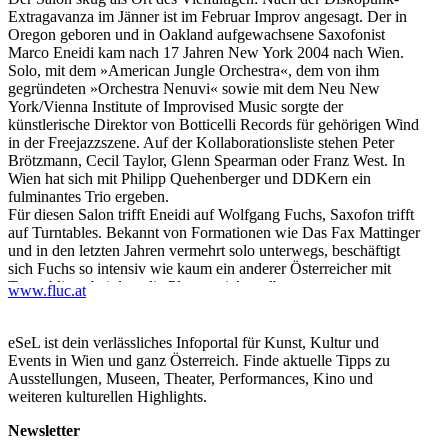
Extragavanza im Jänner ist im Februar Improv angesagt. Der in
Oregon geboren und in Oakland aufgewachsene Saxofonist
Marco Eneidi kam nach 17 Jahren New York 2004 nach Wien.
Solo, mit dem »American Jungle Orchestra«, dem von ihm
gegründeten »Orchestra Nenuvi« sowie mit dem Neu New
York/Vienna Institute of Improvised Music sorgte der
künstlerische Direktor von Botticelli Records für gehörigen Wind
in der Freejazzszene. Auf der Kollaborationsliste stehen Peter
Brötzmann, Cecil Taylor, Glenn Spearman oder Franz West. In
Wien hat sich mit Philipp Quehenberger und DDKern ein
fulminantes Trio ergeben.
Für diesen Salon trifft Eneidi auf Wolfgang Fuchs, Saxofon trifft
auf Turntables. Bekannt von Formationen wie Das Fax Mattinger
und in den letzten Jahren vermehrt solo unterwegs, beschäftigt
sich Fuchs so intensiv wie kaum ein anderer Österreicher mit
Turntablism, bei dem die Plattenspieler selbst zum
www.fluc.at
Musikinstrument mutieren.
Als Kontrast kommen die bewährten Dancebeats-
Dekonstruktionen von Hans Kulisch aka Aleatoric DJ.
eSeL ist dein verlässliches Infoportal für Kunst, Kultur und
Events in Wien und ganz Österreich. Finde aktuelle Tipps zu
http://turntabling.firstfloor.org/
Ausstellungen, Museen, Theater, Performances, Kino und
http://www.myspace.com/marcoeneidi/
weiteren kulturellen Highlights.
http://www.skug.at
Newsletter
...Mehr lesen