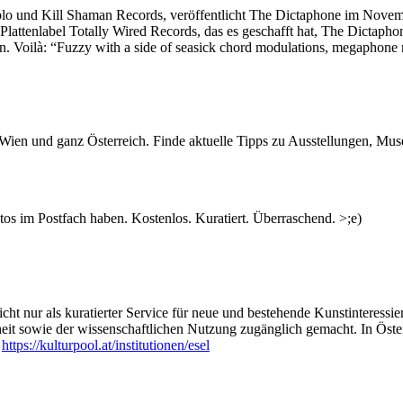
eblo und Kill Shaman Records, veröffentlicht The Dictaphone im Novem
Plattenlabel Totally Wired Records, das es geschafft hat, The Dictapho
. Voilà: “Fuzzy with a side of seasick chord modulations, megaphone r
n Wien und ganz Österreich. Finde aktuelle Tipps zu Ausstellungen, Mus
s im Postfach haben. Kostenlos. Kuratiert. Überraschend. >;e)
ht nur als kuratierter Service für neue und bestehende Kunstinteressiert
heit sowie der wissenschaftlichen Nutzung zugänglich gemacht. In Öste
:
https://kulturpool.at/institutionen/esel