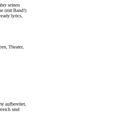
ber seinen
ne (mit Band!)
eady lyrics,
een, Theater,
e aufbereitet,
rreich sind