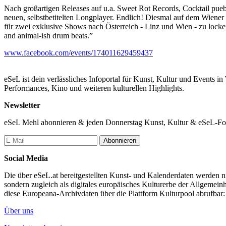
Nach großartigen Releases auf u.a. Sweet Rot Records, Cocktail pu
neuen, selbstbetitelten Longplayer. Endlich! Diesmal auf dem Wiener 
für zwei exklusive Shows nach Österreich - Linz und Wien - zu locken
and animal-ish drum beats.”
www.facebook.com/events/174011629459437
eSeL ist dein verlässliches Infoportal für Kunst, Kultur und Events i
Performances, Kino und weiteren kulturellen Highlights.
Newsletter
eSeL Mehl abonnieren & jeden Donnerstag Kunst, Kultur & eSeL-Foto
Abonnieren
Social Media
Die über eSeL.at bereitgestellten Kunst- und Kalenderdaten werden nic
sondern zugleich als digitales europäisches Kulturerbe der Allgemein
diese Europeana-Archivdaten über die Plattform Kulturpool abrufbar
Über uns