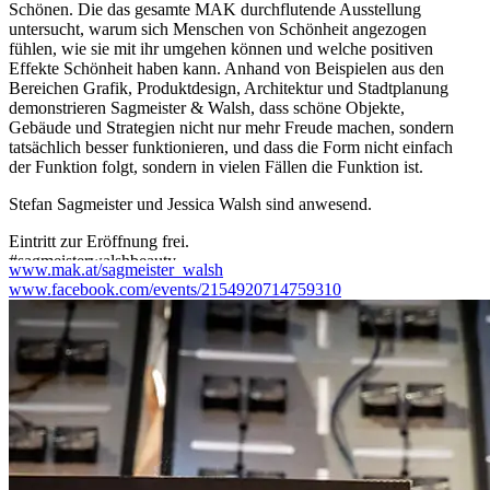
Schönen. Die das gesamte MAK durchflutende Ausstellung
untersucht, warum sich Menschen von Schönheit angezogen
fühlen, wie sie mit ihr umgehen können und welche positiven
Effekte Schönheit haben kann. Anhand von Beispielen aus den
Bereichen Grafik, Produktdesign, Architektur und Stadtplanung
demonstrieren Sagmeister & Walsh, dass schöne Objekte,
Gebäude und Strategien nicht nur mehr Freude machen, sondern
tatsächlich besser funktionieren, und dass die Form nicht einfach
der Funktion folgt, sondern in vielen Fällen die Funktion ist.
Stefan Sagmeister und Jessica Walsh sind anwesend.
Eintritt zur Eröffnung frei.
#sagmeisterwalshbeauty
www.mak.at/sagmeister_walsh
www.facebook.com/events/2154920714759310
Wöchentlich regelmäßige Führungen durch die Ausstellung,
zahlreiche Spezial-Führungen und ein umfangreiches Kinder- und
Familienprogramm - mehr Infos auf:
https://MAK.at/sagmeister_walsh
...Mehr lesen