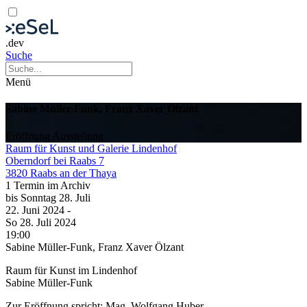
.dev
Suche
Menü
Sabine Müller-Funk, Franz Xaver Ölzant
Eröffnung
Ausstellung
Raum für Kunst und Galerie Lindenhof
Oberndorf bei Raabs 7
3820 Raabs an der Thaya
1 Termin im Archiv
bis
Sonntag
28. Juli
22. Juni
2024
-
So
28. Juli
2024
19:00
Sabine Müller-Funk, Franz Xaver Ölzant
Raum für Kunst im Lindenhof
Sabine Müller-Funk
Zur Eröffnung spricht: Mag. Wolfgang Huber