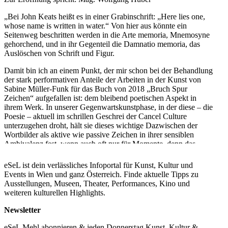
„Bei John Keats heißt es in einer Grabinschrift: „Here lies one,
whose name is written in water.“ Von hier aus könnte ein
Seitenweg beschritten werden in die Arte memoria, Mnemosyne
gehorchend, und in ihr Gegenteil die Damnatio memoria, das
Auslöschen von Schrift und Figur.
Damit bin ich an einem Punkt, der mir schon bei der Behandlung
der stark performativen Anteile der Arbeiten in der Kunst von
Sabine Müller-Funk für das Buch von 2018 „Bruch Spur
Zeichen“ aufgefallen ist: dem bleibend poetischen Aspekt in
ihrem Werk. In unserer Gegenwartskunstphase, in der diese – die
Poesie – aktuell im schrillen Geschrei der Cancel Culture
unterzugehen droht, hält sie dieses wichtige Dazwischen der
Wortbilder als aktive wie passive Zeichen in ihrer sensiblen
Ambivalenz fest, wenn auch oft nur für Momente, denn das
Ephemere ist eine weitere Ausdrucksform, die Sabine Müller-
Funk mit dem performative turn der 1960 und 70er Jahre
eSeL ist dein verlässliches Infoportal für Kunst, Kultur und
verbindet.“
Events in Wien und ganz Österreich. Finde aktuelle Tipps zu
Ausstellungen, Museen, Theater, Performances, Kino und
– Brigitte Borchhardt-Birbaumer, Kunstkritikerin
weiteren kulturellen Highlights.
Galerie Lindenhof
Newsletter
Franz Xaver Ölzant
eSeL Mehl abonnieren & jeden Donnerstag Kunst, Kultur &