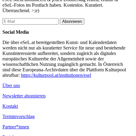
„Es war besonders der Stein, der ihm wichtig war. Ölzant lebt im
eSeL-Fotos im Postfach haben. Kostenlos. Kuratiert.
Waldviertel, nahe den ungewöhnlichen Steinen dort und er
Überraschend. >;e)
empfand diese wie verwandte Seelen. Er tat nur ein Weniges
dazu, eine kleine Intervention, einen Kreis, ein paar Rillen. Er
Abonnieren
wollte sie nur mit einem Zeichen versehen, das war ihm dann
schon wichtig.
Social Media
Seine Arbeiten schuf er in unterschiedlichstem Material von Ton
Die über eSeL.at bereitgestellten Kunst- und Kalenderdaten
bis Eisendraht, von Aluminium und Bronze bis Gips, er
werden nicht nur als kuratierter Service für neue und bestehende
experimentierte mit Körperhaftem und Reliefartigem, er gestaltete
Kunstinteressierte aufbereitet, sondern zugleich als digitales
Dekoratives und Abstraktes, er erprobte sich an kleinen Objekten
europäisches Kulturerbe der Allgemeinheit sowie der
wie an monumentalen Formen. Spürbar ist bei allen seinen
wissenschaftlichen Nutzung zugänglich gemacht. In Österreich
Werken eine Nähe zur Natur, zu ihren Strukturen und zu ihrer
sind diese Europeana-Archivdaten über die Plattform Kulturpool
gewachsenen Logik.“
abrufbar:
https://kulturpool.at/institutionen/esel
– Angelica Bäumer, Kunstkritikerin
Über uns
...Mehr lesen
Newsletter abonnieren
Kontakt
Terminvorschlag
Partner*innen